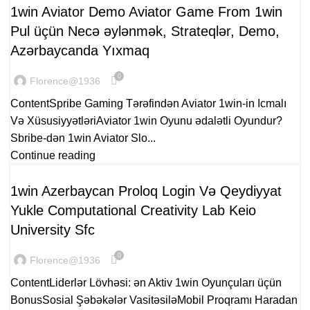
1win Aviator Demo Aviator Game From 1win
INDIR APP AZERBAYCAN, YUKLE - 927
Pul üçün Necə əylənmək, Strateqlər, Demo,
Azərbaycanda Yıxmaq
0
Florence@1936
ContentSpribe Gaming Tərəfindən Aviator 1win-in Icmalı
Və XüsusiyyətləriAviator 1win Oyunu ədalətli Oyundur?
Sbribe-dən 1win Aviator Slo...
Continue reading
1WIN AZERBAYCAN PROLOQ LOGIN VƏ QEYDIYYAT YUKLE
1win Azerbaycan Proloq Login Və Qeydiyyat
COMPUTATIONAL CREATIVITY LAB KEIO UNIVERSITY SFC - 425
Yukle Computational Creativity Lab Keio
University Sfc
0
Florence@1936
ContentLiderlər Lövhəsi: ən Aktiv 1win Oyunçuları üçün
BonusSosial Şəbəkələr VasitəsiləMobil Proqramı Haradan