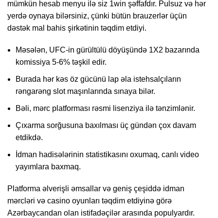
mümkün hesab
menyu ilə siz 1win
şəffafdır. Pulsuz və hər
yerdə oynaya bilərsiniz, çünki bütün brauzerlər üçün
dəstək mal bahis şirkətinin təqdim etdiyi.
Məsələn, UFC-in gürültülü döyüşündə 1X2 bazarında
komissiya 5-6% təşkil edir.
Burada hər kəs öz gücünü lap əla istehsalçıların
rəngarəng slot maşınlarında sınaya bilər.
Bəli, mərc platforması rəsmi lisenziya ilə tənzimlənir.
Çıxarma sorğusuna baxılması üç gündən çox davam
etdikdə.
İdman hadisələrinin statistikasını oxumaq, canlı video
yayımlara baxmaq.
Platforma əlverişli əmsallar və geniş çeşiddə idman
mərcləri və casino oyunları təqdim etdiyinə görə
Azərbaycandan olan istifadəçilər arasında populyardır.