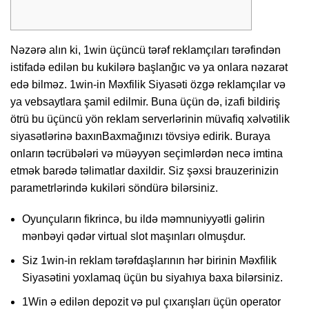
Nəzərə alın ki, 1win üçüncü tərəf reklamçıları tərəfindən
istifadə edilən bu kukilərə başlanğıc və ya onlara nəzarət
edə bilməz. 1win-in Məxfilik Siyasəti özgə reklamçılar və
ya vebsaytlara şamil edilmir. Buna üçün də, izafi bildiriş
ötrü bu üçüncü yön reklam serverlərinin müvafiq xəlvətilik
siyasətlərinə baxınBaxmağınızı tövsiyə edirik. Buraya
onların təcrübələri və müəyyən seçimlərdən necə imtina
etmək barədə təlimatlar daxildir. Siz şəxsi brauzerinizin
parametrlərində kukiləri söndürə bilərsiniz.
Oyunçuların fikrincə, bu ildə məmnuniyyətli gəlirin
mənbəyi qədər virtual slot maşınları olmuşdur.
Siz 1win-in reklam tərəfdaşlarının hər birinin Məxfilik
Siyasətini yoxlamaq üçün bu siyahıya baxa bilərsiniz.
1Win ə edilən depozit və pul çıxarışları üçün operator