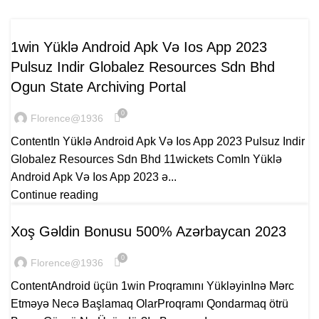
PREDICTOR AVIATOR APK INDIR AVIATOR 1WIN CASINO OYUNU
1win Yüklə Android Apk Və Ios App 2023
HILESI JNE DESIGN ADORE HOME CONCEPT - 387
Pulsuz Indir Globalez Resources Sdn Bhd
Ogun State Archiving Portal
0
Florence@1936
ContentIn Yüklə Android Apk Və Ios App 2023 Pulsuz Indir
Globalez Resources Sdn Bhd 11wickets ComIn Yüklə
Android Apk Və Ios App 2023 ə...
Continue reading
PREDICTOR AVIATOR APK INDIR AVIATOR 1WIN CASINO OYUNU
Xoş Gəldin Bonusu 500% Azərbaycan 2023
HILESI JNE DESIGN ADORE HOME CONCEPT - 387
0
Florence@1936
ContentAndroid üçün 1win Proqramını YükləyinInə Mərc
Etməyə Necə Başlamaq OlarProqramı Qondarmaq ötrü