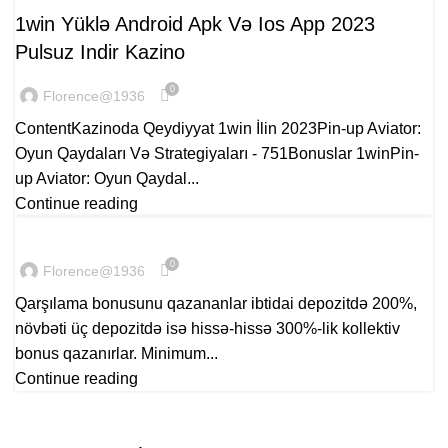
1win Yüklə Android Apk Və Ios App 2023
BRAND - 117
Pulsuz Indir Kazino
0
Florence@1936
ContentKazinoda Qeydiyyat 1win İlin 2023Pin-up Aviator:
Oyun Qaydaları Və Strategiyaları - 751Bonuslar 1winPin-
up Aviator: Oyun Qaydal...
Continue reading
1WIN AZERBAYCAN GIRIŞ LOGIN VƏ QEYDIYYAT YUKLE ZOOM MY
BRAND - 117
0
Florence@1936
Qarşılama bonusunu qazananlar ibtidai depozitdə 200%,
növbəti üç depozitdə isə hissə-hissə 300%-lik kollektiv
bonus qazanırlar. Minimum...
Continue reading