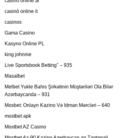
casino online ar
casinò online it
casinos
Gama Casino
Kasyno Online PL
king johnnie
Live Sportsbook Betting" – 935
Masalbet
Melbet Yukle Bahis Şirkətinin Müştəriləri Ola Bilər
Azərbaycanda – 931
Mosbet: Onlayn Kazino Və Idman Mərcləri – 640
mostbet apk
Mostbet AZ Casino
Mostbet Az-90 Kazino Azerbaycan ən Təntənəli