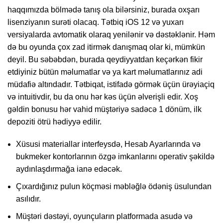
haqqımızda bölmədə tanış ola bilərsiniz, burada oxşarı
lisenziyanın surəti olacaq. Tətbiq iOS 12 və yuxarı
versiyalarda avtomatik olaraq yenilənir və dəstəklənir. Həm
də bu oyunda çox zad itirmək danışmaq olar ki, mümkün
deyil. Bu səbəbdən, burada qeydiyyatdan keçərkən fikir
etdiyiniz bütün məlumatlar və ya kart məlumatlarınız adi
müdafiə altındadır. Tətbiqat, istifadə görmək üçün ürəyiaçiq
və intuitivdir, bu da onu hər kəs üçün əlverişli edir. Xoş
gəldin bonusu hər vahid müştəriyə sadəcə 1 dönüm, ilk
depoziti ötrü hədiyyə edilir.
Xüsusi materiallar interfeysdə, Hesab Ayarlarında və
bukmeker kontorlarının özgə imkanlarını operativ şəkildə
aydınlaşdırmağa ianə edəcək.
Çıxardığınız pulun köçməsi məbləğlə ödəniş üsulundan
asılıdır.
Müştəri dəstəyi, oyunçuların platformada asudə və