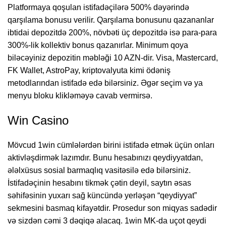
Platformaya qoşulan istifadəçilərə 500% dəyərində
qarşılama bonusu verilir. Qarşılama bonusunu qazananlar
ibtidai depozitdə 200%, növbəti üç depozitdə isə para-para
300%-lik kollektiv bonus qazanırlar. Minimum qoya
biləcəyiniz depozitin məbləği 10 AZN-dir. Visa, Mastercard,
FK Wallet, AstroPay, kriptovalyuta kimi ödəniş
metodlarından istifadə edə bilərsiniz. Əgər seçim və ya
menyu bloku klikləməyə cavab vermirsə.
Win Casino
Mövcud 1win cümlələrdən birini istifadə etmək üçün onları
aktivləşdirmək lazımdır. Bunu hesabınızı qeydiyyatdan,
ələlxüsus sosial barmaqlıq vasitəsilə edə bilərsiniz.
İstifadəçinin hesabını tikmək çətin deyil, saytın əsas
səhifəsinin yuxarı sağ küncündə yerləşən “qeydiyyat”
sekmesini basmaq kifayətdir. Prosedur son miqyas sadədir
və sizdən cəmi 3 dəqiqə alacaq. 1win MK-da uçot qeydi