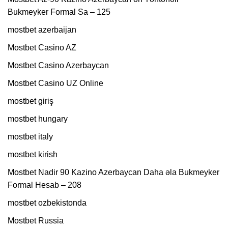
Bukmeyker Formal Sa – 125
mostbet azerbaijan
Mostbet Casino AZ
Mostbet Casino Azerbaycan
Mostbet Casino UZ Online
mostbet giriş
mostbet hungary
mostbet italy
mostbet kirish
Mostbet Nadir 90 Kazino Azerbaycan Daha əla Bukmeyker
Formal Hesab – 208
mostbet ozbekistonda
Mostbet Russia