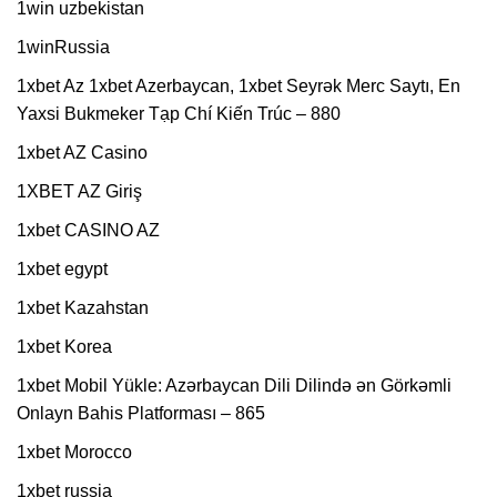
1win uzbekistan
1winRussia
1xbet Az 1xbet Azerbaycan, 1xbet Seyrək Merc Saytı, En
Yaxsi Bukmeker Tạp Chí Kiến Trúc – 880
1xbet AZ Casino
1XBET AZ Giriş
1xbet CASINO AZ
1xbet egypt
1xbet Kazahstan
1xbet Korea
1xbet Mobil Yükle: Azərbaycan Dili Dilində ən Görkəmli
Onlayn Bahis Platforması – 865
1xbet Morocco
1xbet russia