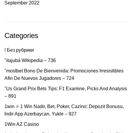
September 2022
Categories
! Без рубрики
"itajubá Wikipedia – 736
"mostbet Bono De Bienvenida: Promociones Irresistibles
Afin De Nuevos Jugadores – 724
"Us Grand Prix Bets Tips: F1 Examine, Picks And Analysis
– 891
1win ⭐ 1 Win Nadir, Bet, Poker, Cazino: Depozit Bonusu,
Indir App Azerbaycan, Yukle – 927
1Win AZ Casino