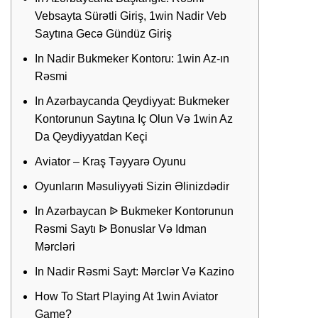
Vebsayta Sürətli Giriş, 1win Nadir Veb
Saytına Gecə Gündüz Giriş
In Nadir Bukmeker Kontoru: 1win Az-ın
Rəsmi
In Azərbaycanda Qeydiyyat: Bukmeker
Kontorunun Saytına Iç Olun Və 1win Az
Da Qeydiyyatdan Keçi
Aviator – Kraş Təyyarə Oyunu
Oyunların Məsuliyyəti Sizin Əlinizdədir
In Azərbaycan ᐉ Bukmeker Kontorunun
Rəsmi Saytı ᐉ Bonuslar Və Idman
Mərcləri
In Nadir Rəsmi Sayt: Mərclər Və Kazino
How To Start Playing At 1win Aviator
Game?