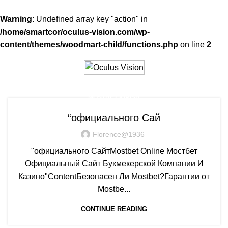
Warning
: Undefined array key "action" in
/home/smartcor/oculus-vision.com/wp-
content/themes/woodmart-child/functions.php
on line
2
MOSTBET KIRISH
“официального Сай
Florence@1936
"официального СайтMostbet Online Мостбет
Официальный Сайт Букмекерской Компании И
Казино"ContentБезопасен Ли Mostbet?Гарантии от
Mostbe...
CONTINUE READING