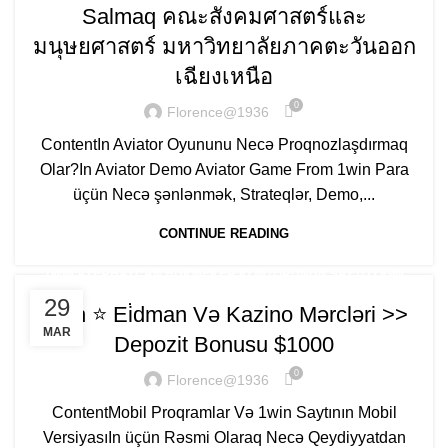
Salmaq คณะสังคมศาสตร์และ
มนุษยศาสตร์ มหาวิทยาลัยภาคตะวันออก
เฉียงเหนือ
0
Florence@1936
ContentIn Aviator Oyununu Necə Proqnozlaşdırmaq
Olar?In Aviator Demo Aviator Game From 1win Para
üçün Necə şənlənmək, Strateqlər, Demo,...
CONTINUE READING
1WIN AZERBAYCAN BUKMEKER KONTORUNUN SAYTI LOGIN
GIRIŞ QEYDIYYAT - 121
29
1win ⭐ Ei̇dman Və Kazino Mərcləri >>
MAR
Depozit Bonusu $1000
0
Florence@1936
ContentMobil Proqramlar Və 1win Saytının Mobil
VersiyasıIn üçün Rəsmi Olaraq Necə Qeydiyyatdan