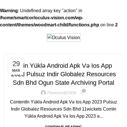
Warning
: Undefined array key "action" in
/home/smartcor/oculus-vision.com/wp-
content/themes/woodmart-child/functions.php
on line
2
PREDICTOR AVIATOR APK INDIR AVIATOR 1WIN CASINO
OYUNU HILESI JNE DESIGN ADORE HOME CONCEPT - 387
29
1win Yüklə Android Apk Və Ios App
MAR
2023 Pulsuz Indir Globalez Resources
Sdn Bhd Ogun State Archiving Portal
0
Florence@1936
ContentIn Yüklə Android Apk Və Ios App 2023 Pulsuz
Indir Globalez Resources Sdn Bhd 11wickets ComIn
Yüklə Android Apk Və Ios App 2023 ə...