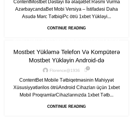
ContentMostbet Dəstəyi Ilə əlaqəBet Rəsmi Vurma
AzərbaycandaBet Mobi Versiya – İstifadəsi Daha
Asudə Mərc TətbiqiPc ötrü 1xbet Yükləyi...
CONTINUE READING
MELBET YUKLE BAHIS ŞIRKƏTININ MÜŞTƏRILƏRI OLA BILƏR
AZƏRBAYCANDA - 931
Mostbet Yükləmə Telefon Və Kompüterə
Mostbet Yükləyin Android-də
0
Florence@1936
ContentBet Mobile Tətbiqetməsinin Mahiyyət
XüsusiyyətləriIos ötrüAndroid Cihazları üçün 1xbet
Mobil ProqramlarCihazlarınızda 1xbet Tətb...
CONTINUE READING