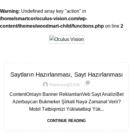
Warning
: Undefined array key "action" in
/home/smartcor/oculus-vision.com/wp-
content/themes/woodmart-child/functions.php
on line
2
MELBET YUKLE BAHIS ŞIRKƏTININ MÜŞTƏRILƏRI OLA BILƏR
AZƏRBAYCANDA - 931
Saytların Hazırlanması, Sayt Hazırlanması
0
Florence@1936
ContentOnlayn Banner ReklamlarıVeb Sayt AnaliziBet
Azerbaycan Bukmeker Şi̇rkəti̇ Nəyə Zəmanət Veri̇r?
Mobil Tətbiqimizi Yüklətətbiqi Yük...
CONTINUE READING
MELBET YUKLE BAHIS ŞIRKƏTININ MÜŞTƏRILƏRI OLA BILƏR