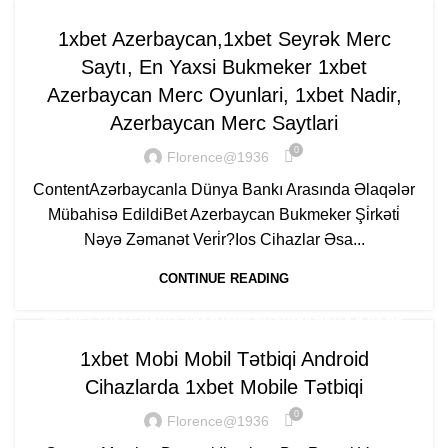
AZƏRBAYCANDA - 931
1xbet Azerbaycan,1xbet Seyrək Merc
Saytı, En Yaxsi Bukmeker 1xbet
Azerbaycan Merc Oyunlari, 1xbet Nadir,
Azerbaycan Merc Saytlari
0
Florence@1936
ContentAzərbaycanla Dünya Bankı Arasında Əlaqələr
Mübahisə EdildiBet Azerbaycan Bukmeker Şi̇rkəti̇
Nəyə Zəmanət Veri̇r?Ios Cihazlar Əsa...
CONTINUE READING
MELBET YUKLE BAHIS ŞIRKƏTININ MÜŞTƏRILƏRI OLA BILƏR
AZƏRBAYCANDA - 931
1xbet Mobi Mobil Tətbiqi Android
Cihazlarda 1xbet Mobile Tətbiqi
0
Florence@1936