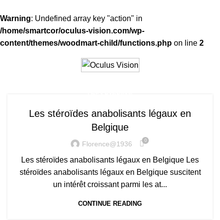
Warning
: Undefined array key "action" in
/home/smartcor/oculus-vision.com/wp-
content/themes/woodmart-child/functions.php
on line
2
! БЕЗ РУБРИКИ
Les stéroïdes anabolisants légaux en
Belgique
0
Florence@1936
Les stéroïdes anabolisants légaux en Belgique Les
stéroïdes anabolisants légaux en Belgique suscitent
un intérêt croissant parmi les at...
CONTINUE READING