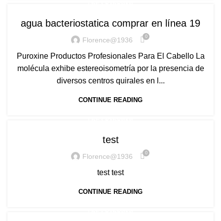
! БЕЗ РУБРИКИ
agua bacteriostatica comprar en línea 19
0
Florence@1936
Puroxine Productos Profesionales Para El Cabello La
molécula exhibe estereoisometría por la presencia de
diversos centros quirales en l...
CONTINUE READING
! БЕЗ РУБРИКИ
test
0
Florence@1936
test test
CONTINUE READING
! БЕЗ РУБРИКИ