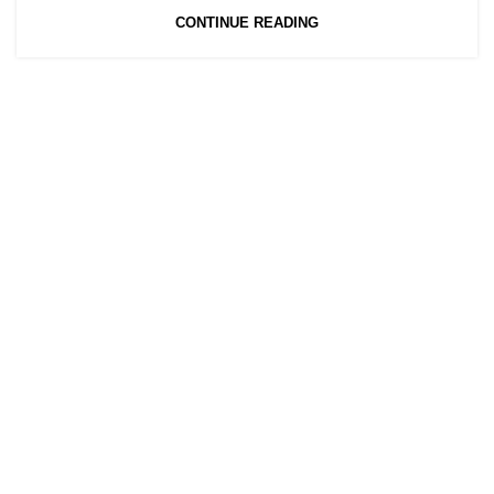
CONTINUE READING
Pages
Home
Contact Us
Solutions
Products
Time Attendance Systems
CCTV Cameras
Video Recorders
Entrance Control Systems