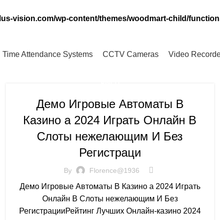
lus-vision.com/wp-content/themes/woodmart-child/functio
Time Attendance Systems
CCTV Cameras
Video Recorde
PINCO
Демо Игровые Автоматы В
Казино а 2024 Играть Онлайн В
Слоты нежелающим И Без
Регистраци
By
Florence@1936
Демо Игровые Автоматы В Казино а 2024 Играть
Онлайн В Слоты нежелающим И Без
РегистрацииРейтинг Лучших Онлайн-казино 2024