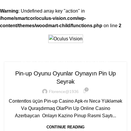
Warning
: Undefined array key "action" in
/home/smartcor/oculus-vision.com/wp-
content/themes/woodmart-child/functions.php
on line
2
PIN UP CASINO RƏSMI SAYTI SLOT MAŞINLARI - 895
Pin-up Oyunu Oyunlar Oynayın Pin Up
Seyrək
0
Florence@1936
ContentIos üçün Pin-up Casino Apk-nı Necə Yükləmək
Və Quraşdırmaq OlarPin Up Online Casino
Azerbaycan ️ Onlayn Kazino Pinup Rəsmi Saytı...
CONTINUE READING