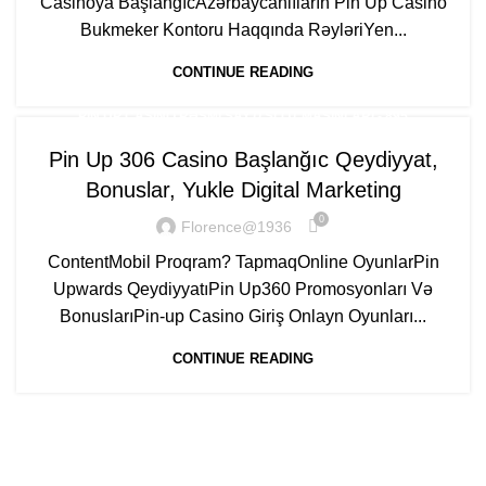
Casinoya BaşlanğıcAzərbaycanlıların Pin Up Casino
Bukmeker Kontoru Haqqında RəyləriYen...
CONTINUE READING
PIN UP CASINO RƏSMI SAYTI SLOT MAŞINLARI - 895
Pin Up 306 Casino Başlanğıc Qeydiyyat,
Bonuslar, Yukle Digital Marketing
0
Florence@1936
ContentMobil Proqram? TapmaqOnline OyunlarPin
Upwards QeydiyyatıPin Up360 Promosyonları Və
BonuslarıPin-up Casino Giriş Onlayn Oyunları...
CONTINUE READING