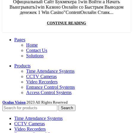
Официальный Сайт Букмекера 1win Войти а Начать
Выигрывать1win Казино Онлайн со Быстрым Выводом
денежек 1 Win Casino"ContentОнлайн Ставк...
CONTINUE READING
Pages
Home
Contact Us
Solutions
Products
Time Attendance Systems
CCTV Cameras
Video Recorders
Entrance Control Systems
Access Control Systems
Oculus Vision
2023 All Rights Reserved
Search
Time Attendance Systems
CCTV Cameras
Video Recorders