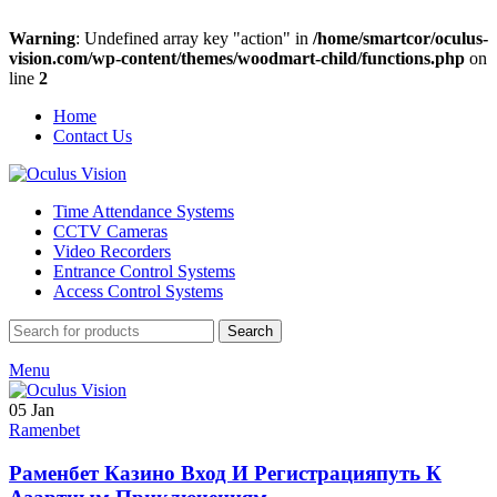
Warning
: Undefined array key "action" in
/home/smartcor/oculus-
vision.com/wp-content/themes/woodmart-child/functions.php
on
line
2
Home
Contact Us
Time Attendance Systems
CCTV Cameras
Video Recorders
Entrance Control Systems
Access Control Systems
Search
Menu
05
Jan
Ramenbet
Раменбет Казино Вход И Регистрацияпуть К