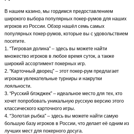
В нашем казино, мы гордимся предоставлением
широкого выбора популярных покер-румов для наших
игроков из России. Обзор нашёл семь самых
популярных покер-румов, которые вы с удовольствием
посетите.
1. “Тигровая долина” – здесь вы можете найти
множество игроков в любое время суток, а также
широкий ассортимент покерных игр.
2. “Карточный дворец” – этот покер-рум предлагает
игрокам увлекательные турниры и накрутки
лояльности.
3. “Русский блэкджек” – идеальное место для тех, кто
хочет попробовать уникальную русскую версию этого
классического карточного игры.
4. “Золотая рыбка” – здесь вы можете найти самую
большую базу игроков в России, что делает её одним из
лучших мест для покерного досуга.