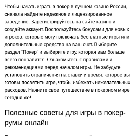
Чтобы начать играть в покер в лучшем казино России,
сначала найдите надежное и лицензированное
заведение. Зарегистрируйтесь на сайте казино и
создайте аккаунт. Воспользуйтесь бонусами для новых
игроков, которые могут включать бесплатные игры или
дополнительные средства на ваш счет. Выберите
раздел “Покер” и выберите игру, которая вам больше
всего понравится. Ознакомьтесь с правилами и
рекомендациями перед началом игры. Не забудьте
установить ограничения на ставки и время, которое вы
готовы посвятить игре, чтобы избежать нежелательных
расходов. Начните свое путешествие в покерном мире
сегодня же!
Полезные советы для игры в покер-
румы онлайн