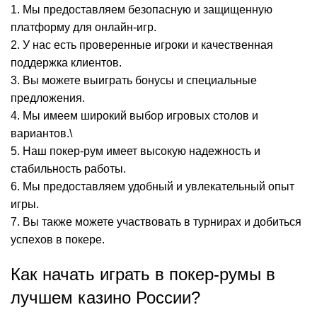
1. Мы предоставляем безопасную и защищенную
платформу для онлайн-игр.
2. У нас есть проверенные игроки и качественная
поддержка клиентов.
3. Вы можете выиграть бонусы и специальные
предложения.
4. Мы имеем широкий выбор игровых столов и
вариантов.\
5. Наш покер-рум имеет высокую надежность и
стабильность работы.
6. Мы предоставляем удобный и увлекательный опыт
игры.
7. Вы также можете участвовать в турнирах и добиться
успехов в покере.
Как начать играть в покер-румы в
лучшем казино России?