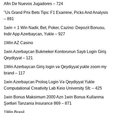
Afin De Nuevos Jugadores – 724
"Us Grand Prix Bets Tips: F1 Examine, Picks And Analysis
– 891
1win ⭐ 1 Win Nadir, Bet, Poker, Cazino: Depozit Bonusu,
Indir App Azerbaycan, Yukle – 927
1Win AZ Casino
1win Azerbaycan Bukmeker Kontorunun Saytı Login Giriş
Qeydiyyat – 121
1Win Azerbaycan Giriş login və Qeydiyyat yukle zoom my
brand – 117
1win Azerbaycan Proloq Login Və Qeydiyyat Yukle
Computational Creativity Lab Keio University Sfc – 425
1win Bonus Maksimum 2000 Azn 1win Bonus Kullanma
Şərtləri Tanzania Insurance 869 – 871
1Win Brasil