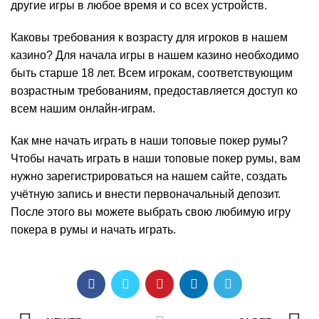
другие игры в любое время и со всех устройств.
Каковы требования к возрасту для игроков в нашем
казино? Для начала игры в нашем казино необходимо
быть старше 18 лет. Всем игрокам, соответствующим
возрастным требованиям, предоставляется доступ ко
всем нашим онлайн-играм.
Как мне начать играть в наши топовые покер румы?
Чтобы начать играть в наши топовые покер румы, вам
нужно зарегистрироваться на нашем сайте, создать
учётную запись и внести первоначальный депозит.
После этого вы можете выбрать свою любимую игру
покера в румы и начать играть.