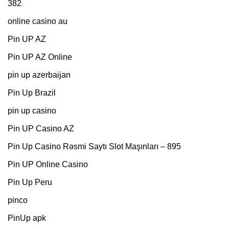
382
online casino au
Pin UP AZ
Pin UP AZ Online
pin up azerbaijan
Pin Up Brazil
pin up casino
Pin UP Casino AZ
Pin Up Casino Rəsmi Saytı Slot Maşınları – 895
Pin UP Online Casino
Pin Up Peru
pinco
PinUp apk