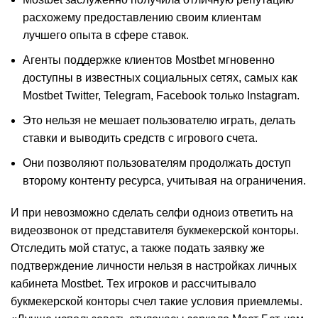
расхожему предоставлению своим клиентам
лучшего опыта в сфере ставок.
Агенты поддержке клиентов Mostbet мгновенно
доступны в известных социальных сетях, самых как
Mostbet Twitter, Telegram, Facebook только Instagram.
Это нельзя не мешает пользователю играть, делать
ставки и выводить средств с игрового счета.
Они позволяют пользователям продолжать доступ
второму контенту ресурса, учитывая на ограничения.
И при невозможно сделать селфи одноиз ответить на
видеозвонок от представителя букмекерской конторы.
Отследить мой статус, а также подать заявку же
подтверждение личности нельзя в настройках личных
кабинета Mostbet. Тех игроков и рассчитывало
букмекерской конторы счел такие условия приемлемы.