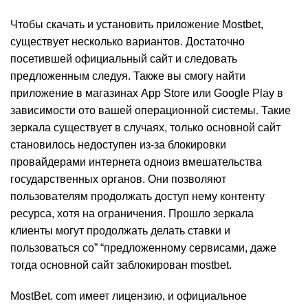
Чтобы скачать и установить приложение Mostbet,
существует несколько вариантов. Достаточно
посетившей официальный сайт и следовать
предложенным следуя. Также вы смогу найти
приложение в магазинах App Store или Google Play в
зависимости ото вашей операционной системы. Такие
зеркала существует в случаях, только основной сайт
становилось недоступен из-за блокировки
провайдерами интернета одноиз вмешательства
государственных органов. Они позволяют
пользователям продолжать доступ нему контенту
ресурса, хотя на ограничения. Прошло зеркала
клиенты могут продолжать делать ставки и
пользоваться со” “предложенному сервисами, даже
тогда основной сайт заблокирован
mostbet
.
MostBet. com имеет лицензию, и официальное