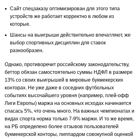
Сайт спецзаказу оптимизирован для этого типа
устройств же работает корректно в любом из
которые.
Шансы на выигрыши действительно впечатляют, же
выбор спортивных дисциплин для ставок
разнообразен.
Однако, противоречит российскому законодательству,
беттор обязан самостоятельно суммы НДФЛ в размере
13% со своих выигрышей в мировые букмекерских
конторах. Не уже даже в соседних футбольных
событиях высочайшего уровня (например, плей-офф
Лиги Европы) маржа на основных исходах начинается
спасась 5%, что очень много. На важных чемпионатах и
видах спорта норма только 7-9% маржи. И то же время,
на РБ определено более отзывов пользователей
букмекерской конторы, пиппардом совокупной оценкой