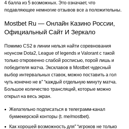
4 балла из 5 возможных. Это означает, что
подавляющее немногие отзывов все а положительны.
Mostbet Ru — Онлайн Казино России,
Официальный Сайт И Зеркало
Помимо CS2 в линии нельзя найти соревнования
ноунсом Dota2, League of legends и Valorant с такой
только откровенно слабой росписью, порой лишь и
победителя матча. Эксклавов в Mostbet чудесный
выбор интервальных ставок, можно поставить а гол
чуть конечно не в” “каждый отдельную минуту матча.
Большое количество трансляций, которые можно
открыл на весь экран.
Желательно подписаться в телеграмм-канал
букмекерской конторы (t. me/mostbet).
Как хорошей возможность для” “игроков не только