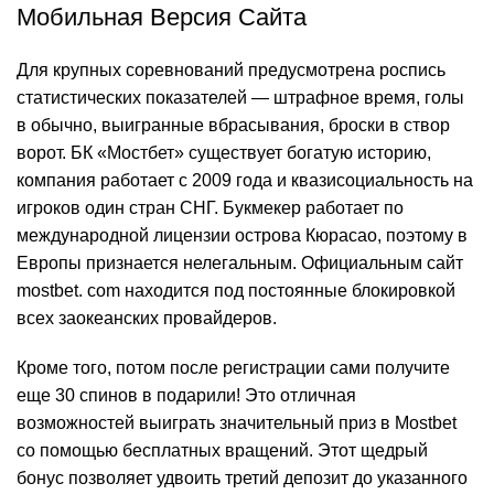
Мобильная Версия Сайта
Для крупных соревнований предусмотрена роспись
статистических показателей — штрафное время, голы
в обычно, выигранные вбрасывания, броски в створ
ворот. БК «Мостбет» существует богатую историю,
компания работает с 2009 года и квазисоциальность на
игроков один стран СНГ. Букмекер работает по
международной лицензии острова Кюрасао, поэтому в
Европы признается нелегальным. Официальным сайт
mostbet. com находится под постоянные блокировкой
всех заокеанских провайдеров.
Кроме того, потом после регистрации сами получите
еще 30 спинов в подарили! Это отличная
возможностей выиграть значительный приз в Mostbet
со помощью бесплатных вращений. Этот щедрый
бонус позволяет удвоить третий депозит до указанного