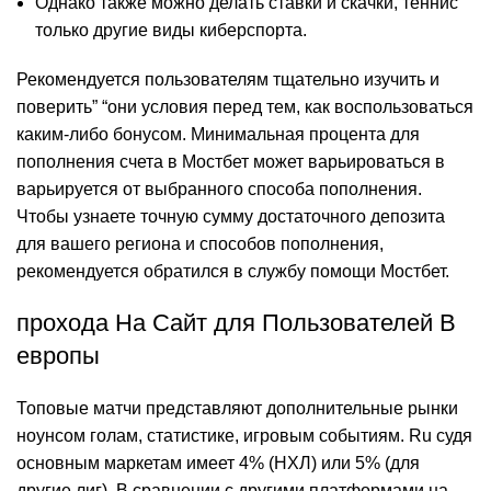
Однако также можно делать ставки и скачки, теннис
только другие виды киберспорта.
Рекомендуется пользователям тщательно изучить и
поверить” “они условия перед тем, как воспользоваться
каким-либо бонусом. Минимальная процента для
пополнения счета в Мостбет может варьироваться в
варьируется от выбранного способа пополнения.
Чтобы узнаете точную сумму достаточного депозита
для вашего региона и способов пополнения,
рекомендуется обратился в службу помощи Мостбет.
прохода На Сайт для Пользователей В
европы
Топовые матчи представляют дополнительные рынки
ноунсом голам, статистике, игровым событиям. Ru судя
основным маркетам имеет 4% (НХЛ) или 5% (для
другие лиг). В сравнении с другими платформами на