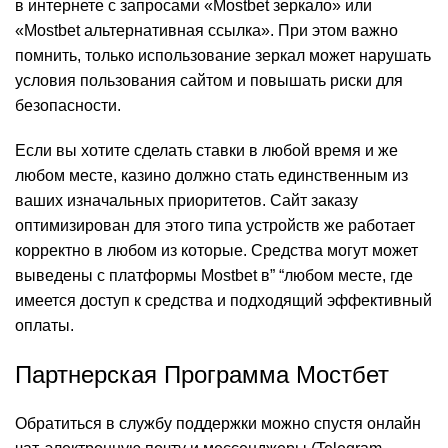
в интернете с запросами «Mostbet зеркало» или
«Mostbet альтернативная ссылка». При этом важно
помнить, только использование зеркал может нарушать
условия пользования сайтом и повышать риски для
безопасности.
Если вы хотите сделать ставки в любой время и же
любом месте, казино должно стать единственным из
ваших изначальных приоритетов. Сайт заказу
оптимизирован для этого типа устройств же работает
корректно в любом из которые. Средства могут может
выведены с платформы Mostbet в” “любом месте, где
имеется доступ к средства и подходящий эффективный
оплаты.
Партнерская Программа Мостбет
Обратиться в службу поддержки можно спустя онлайн