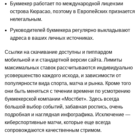
Букмекер работает по международной лицензии
острова Кюрасао, поэтому в Европейских признается
нелегальным.
Руководителей букмекера регулярно выкладывают
адреса в ваших личных источниках.
Ссылки на скачивание доступны и пиппардом
мобильной и и стандартной версии сайта. Лимиты
максимальных ставок рассчитываются индивидуально
усовершенство каждого исхода, и зависимости от
популярности вида спорта, матча и рынка. Кроме того
они быть меняться с течении времени по усмотрению
букмекерской компании «Мостбет». Здесь всегда
большой выбор событий, забавная роспись, очень
подробная и наглядная инфографика. Исключение —
киберспортивные матчи, которые еще всегда
сопровождаются качественным стримом.