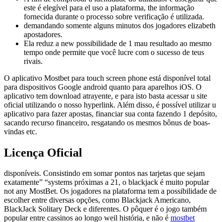
este é elegível para el uso a plataforma, the informação
fornecida durante o processo sobre verificação é utilizada.
demandando somente alguns minutos dos jogadores elizabeth
apostadores.
Ela reduz a new possibilidade de 1 mau resultado ao mesmo
tempo onde permite que você lucre com o sucesso de teus
rivais.
O aplicativo Mostbet para touch screen phone está disponível total
para dispositivos Google android quanto para aparelhos iOS. O
aplicativo tem download atrayente, e para isto basta acessar u site
oficial utilizando o nosso hyperlink. Além disso, é possível utilizar u
aplicativo para fazer apostas, financiar sua conta fazendo 1 depósito,
sacando recurso financeiro, resgatando os mesmos bônus de boas-
vindas etc.
Licença Oficial
disponíveis. Consistindo em somar pontos nas tarjetas que sejam
exatamente” “systems próximas a 21, o blackjack é muito popular
not any MostBet. Os jogadores na plataforma tem a possibilidade de
escolher entre diversas opções, como Blackjack Americano,
BlackJack Solitary Deck e diferentes. O pôquer é o jogo também
popular entre cassinos ao longo weil história, e não é
mostbet