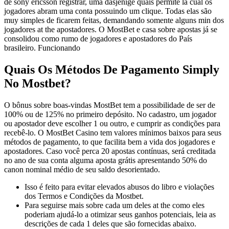
de sony ericsson registrar, uma dasjenige quais permite la cual os
jogadores abram uma conta possuindo um clique. Todas elas são
muy simples de ficarem feitas, demandando somente alguns min dos
jogadores at the apostadores. O MostBet e casa sobre apostas já se
consolidou como rumo de jogadores e apostadores do País
brasileiro. Funcionando
Quais Os Métodos De Pagamento Simply
No Mostbet?
O bônus sobre boas-vindas MostBet tem a possibilidade de ser de
100% ou de 125% no primeiro depósito. No cadastro, um jogador
ou apostador deve escolher 1 ou outro, e cumprir as condições para
recebê-lo. O MostBet Casino tem valores mínimos baixos para seus
métodos de pagamento, to que facilita bem a vida dos jogadores e
apostadores. Caso você perca 20 apostas contínuas, será creditada
no ano de sua conta alguma aposta grátis apresentando 50% do
canon nominal médio de seu saldo desorientado.
Isso é feito para evitar elevados abusos do libro e violações
dos Termos e Condições da Mostbet.
Para seguirse mais sobre cada um deles at the como eles
poderiam ajudá-lo a otimizar seus ganhos potenciais, leia as
descrições de cada 1 deles que são fornecidas abaixo.