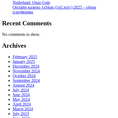
Nederland: Onze Gids
Онлайн казино 1xSlots (1хСлотс) 2025 – обзор
платформы
Recent Comments
No comments to show.
Archives
February 2025
January 2025
December 2024
November 2024
October 2024
September 2024
August 2024
July 2024
June 2024
May 2024
April 2024
March 2024
July 2023