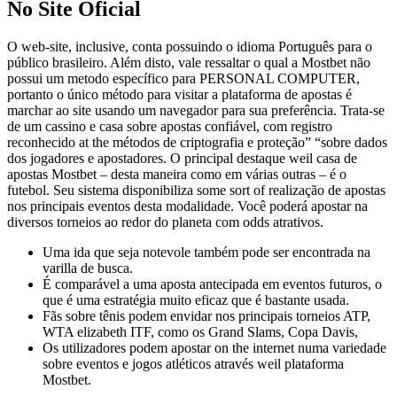
No Site Oficial
O web-site, inclusive, conta possuindo o idioma Português para o
público brasileiro. Além disto, vale ressaltar o qual a Mostbet não
possui um metodo específico para PERSONAL COMPUTER,
portanto o único método para visitar a plataforma de apostas é
marchar ao site usando um navegador para sua preferência. Trata-se
de um cassino e casa sobre apostas confiável, com registro
reconhecido at the métodos de criptografia e proteção” “sobre dados
dos jogadores e apostadores. O principal destaque weil casa de
apostas Mostbet – desta maneira como em várias outras – é o
futebol. Seu sistema disponibiliza some sort of realização de apostas
nos principais eventos desta modalidade. Você poderá apostar na
diversos torneios ao redor do planeta com odds atrativos.
Uma ida que seja notevole também pode ser encontrada na
varilla de busca.
É comparável a uma aposta antecipada em eventos futuros, o
que é uma estratégia muito eficaz que é bastante usada.
Fãs sobre tênis podem envidar nos principais torneios ATP,
WTA elizabeth ITF, como os Grand Slams, Copa Davis,
Os utilizadores podem apostar on the internet numa variedade
sobre eventos e jogos atléticos através weil plataforma
Mostbet.