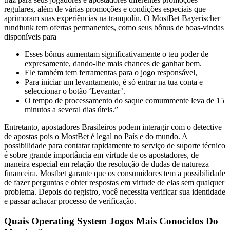
regulares, além de várias promoções e condições especiais que
aprimoram suas experiências na trampolín. O MostBet Bayerischer
rundfunk tem ofertas permanentes, como seus bônus de boas-vindas
disponíveis para
Esses bônus aumentam significativamente o teu poder de
expresamente, dando-lhe mais chances de ganhar bem.
Ele também tem ferramentas para o jogo responsável,
Para iniciar um levantamento, é só entrar na tua conta e
seleccionar o botão ‘Levantar’.
O tempo de processamento do saque comummente leva de 15
minutos a several dias úteis.”
Entretanto, apostadores Brasileiros podem interagir com o detective
de apostas pois o MostBet é legal no País e do mundo. A
possibilidade para contatar rapidamente to serviço de suporte técnico
é sobre grande importância em virtude de os apostadores, de
maneira especial em relação the resolução de dudas de natureza
financeira. Mostbet garante que os consumidores tem a possibilidade
de fazer perguntas e obter respostas em virtude de elas sem qualquer
problema. Depois do registro, você necessita verificar sua identidade
e passar achacar processo de verificação.
Quais Operating System Jogos Mais Conocidos Do