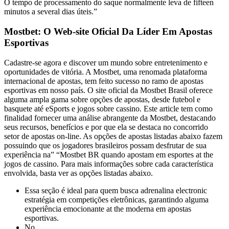
O tempo de processamento do saque normalmente leva de fifteen
minutos a several dias úteis.”
Mostbet: O Web-site Oficial Da Líder Em Apostas
Esportivas
Cadastre-se agora e discover um mundo sobre entretenimento e
oportunidades de vitória. A Mostbet, uma renomada plataforma
internacional de apostas, tem feito sucesso no ramo de apostas
esportivas em nosso país. O site oficial da Mostbet Brasil oferece
alguma ampla gama sobre opções de apostas, desde futebol e
basquete até eSports e jogos sobre cassino. Este article tem como
finalidad fornecer uma análise abrangente da Mostbet, destacando
seus recursos, benefícios e por que ela se destaca no concorrido
setor de apostas on-line. As opções de apostas listadas abaixo fazem
possuindo que os jogadores brasileiros possam desfrutar de sua
experiência na” “Mostbet BR quando apostam em esportes at the
jogos de cassino. Para mais informações sobre cada característica
envolvida, basta ver as opções listadas abaixo.
Essa seção é ideal para quem busca adrenalina electronic
estratégia em competições eletrônicas, garantindo alguma
experiência emocionante at the moderna em apostas
esportivas.
No