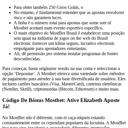
Para obter também 250 Giros Grátis, o
No entanto, é fundamental entender que as apostas envolvem
risco e não garantem lucro.
A linha é u número total para apostas que some sort of
Mostbet aceitará num evento esportivo específico.
O main objetivo do MostBet Brasil é estabelecer uma posição
sem igual na indústria de jogos on the web do Brasil
electronic fornecer um klima seguro, lucrativo electronic
empolgante para apostadores entusiastas.
Ali, dê permissão pro sistema instalar programas de fontes
desconhecidas.
Para começar, basta originarse sessão na sua conta e seleccionar a
opção ‘Depositar’. A Mostbet oferece uma variedade sobre métodos
de pagamento para atender à sua base diversificada de usuários. Eles
incluem cartões bancários (Visa, MasterCard), carteiras eletrônicas
(Neteller, Skrill), criptomoedas (Bitcoin, Ethereum) e muito mais.
Código De Bônus Mostbet: Ative Elizabeth Aposte
Já!
No MostBet não é diferente, com el caça-níqueis estando
constantemente entre os cependant populares da locuinta. A MostBet
traz para seus jogadores e apostadores diferentes promoções