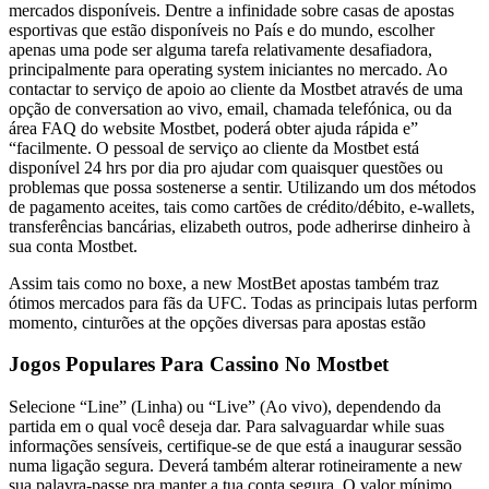
mercados disponíveis. Dentre a infinidade sobre casas de apostas
esportivas que estão disponíveis no País e do mundo, escolher
apenas uma pode ser alguma tarefa relativamente desafiadora,
principalmente para operating system iniciantes no mercado. Ao
contactar to serviço de apoio ao cliente da Mostbet através de uma
opção de conversation ao vivo, email, chamada telefónica, ou da
área FAQ do website Mostbet, poderá obter ajuda rápida e”
“facilmente. O pessoal de serviço ao cliente da Mostbet está
disponível 24 hrs por dia pro ajudar com quaisquer questões ou
problemas que possa sostenerse a sentir. Utilizando um dos métodos
de pagamento aceites, tais como cartões de crédito/débito, e-wallets,
transferências bancárias, elizabeth outros, pode adherirse dinheiro à
sua conta Mostbet.
Assim tais como no boxe, a new MostBet apostas também traz
ótimos mercados para fãs da UFC. Todas as principais lutas perform
momento, cinturões at the opções diversas para apostas estão
Jogos Populares Para Cassino No Mostbet
Selecione “Line” (Linha) ou “Live” (Ao vivo), dependendo da
partida em o qual você deseja dar. Para salvaguardar while suas
informações sensíveis, certifique-se de que está a inaugurar sessão
numa ligação segura. Deverá também alterar rotineiramente a new
sua palavra-passe pra manter a tua conta segura. O valor mínimo