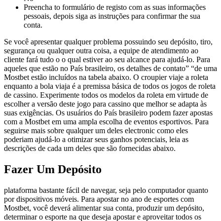
Preencha to formulário de registo com as suas informações
pessoais, depois siga as instruções para confirmar the sua
conta.
Se você apresentar qualquer problema possuindo seu depósito, tiro,
segurança ou qualquer outra coisa, a equipe de atendimento ao
cliente fará tudo o o qual estiver ao seu alcance para ajudá-lo. Para
aqueles que estão no País brasileiro, os detalhes de contato” “de uma
Mostbet estão incluídos na tabela abaixo. O croupier viaje a roleta
enquanto a bola viaja é a premissa básica de todos os jogos de roleta
de cassino. Experimente todos os modelos da roleta em virtude de
escolher a versão deste jogo para cassino que melhor se adapta às
suas exigências. Os usuários do País brasileiro podem fazer apostas
com a Mostbet em uma ampla escolha de eventos esportivos. Para
seguirse mais sobre qualquer um deles electronic como eles
poderiam ajudá-lo a otimizar seus ganhos potenciais, leia as
descrições de cada um deles que são fornecidas abaixo.
Fazer Um Depósito
plataforma bastante fácil de navegar, seja pelo computador quanto
por dispositivos móveis. Para apostar no ano de esportes com
Mostbet, você deverá alimentar sua conta, produzir um depósito,
determinar o esporte na que deseja apostar e aproveitar todos os