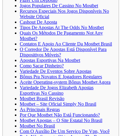
Fazer Um Depósito
Jogos Populares De Cassino No Mostbet
Recursos Especiais Nos Jogos Disponíveis No
Website Oficial
Cashout De Aposta
Tipos De Apostas At The Odds No Mostbet
Quais Os Métodos De Pagamento Not Any
Mostbet?
Contatos E Apoio Ao Cliente Da Mostbet Brasil
O Corredor De Apostas Está Disponível Para
Dispositivos Móveis?
Apostas Esportivas Na Mostbet
Como Sacar Dinheiro?
Variedade De Eventos Sobre Apostas
Bônus Pra Novatos E Jogadores Regulares
Aceite Operating-system Bônus Mostbet Agora
Variedade De Jogos Elizabeth Apostas
Esportivas No Cassino
Mostbet Brasil Revisão
Mostbet – Site Oficial Simply No Brasil
As Principais Regras
Por Que Mostbet Não Está Funcionando?
Mostbet Apostas – O Site Estatal No Brasil
Mostbet No Brasil
Com O Auxílio De Um Serviço De Vpn, Você