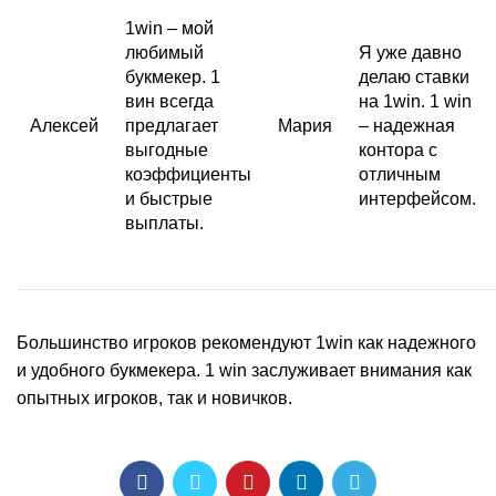
1win – мой
любимый
Я уже давно
букмекер. 1
делаю ставки
вин всегда
на 1win. 1 win
Алексей
предлагает
Мария
– надежная
выгодные
контора с
коэффициенты
отличным
и быстрые
интерфейсом.
выплаты.
Большинство игроков рекомендуют 1win как надежного
и удобного букмекера. 1 win заслуживает внимания как
опытных игроков, так и новичков.