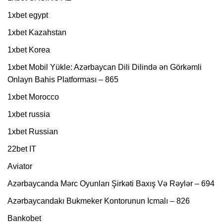
1xbet egypt
1xbet Kazahstan
1xbet Korea
1xbet Mobil Yükle: Azərbaycan Dili Dilində ən Görkəmli
Onlayn Bahis Platforması – 865
1xbet Morocco
1xbet russia
1xbet Russian
22bet IT
Aviator
Azərbaycanda Mərc Oyunları Şirkəti Baxış Və Rəylər – 694
Azərbaycandakı Bukmeker Kontorunun Icmalı – 826
Bankobet