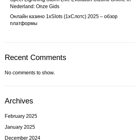
Nederland: Onze Gids
Онлайн казино 1xSlots (1хСлотс) 2025 – обзор
платформы
Recent Comments
No comments to show.
Archives
February 2025
January 2025
December 2024