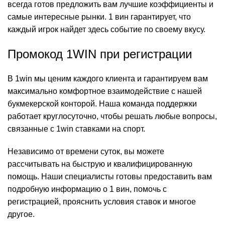
всегда готов предложить вам лучшие коэффициенты и
самые интересные рынки. 1 вин гарантирует, что
каждый игрок найдет здесь событие по своему вкусу.
Промокод 1WIN при регистрации
В 1win мы ценим каждого клиента и гарантируем вам
максимально комфортное взаимодействие с нашей
букмекерской конторой. Наша команда поддержки
работает круглосуточно, чтобы решать любые вопросы,
связанные с 1win ставками на спорт.
Независимо от времени суток, вы можете
рассчитывать на быструю и квалифицированную
помощь. Наши специалисты готовы предоставить вам
подробную информацию о 1 вин, помочь с
регистрацией, прояснить условия ставок и многое
другое.