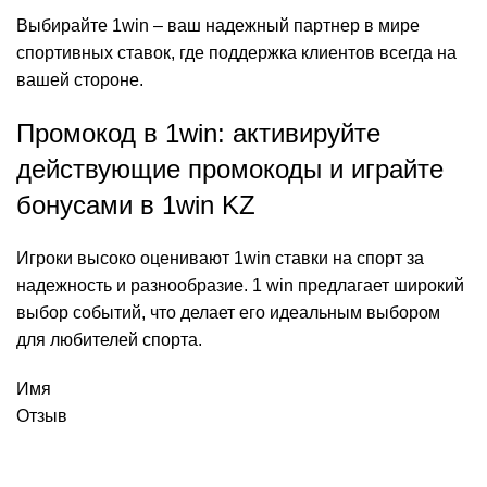
Выбирайте 1win – ваш надежный партнер в мире
спортивных ставок, где поддержка клиентов всегда на
вашей стороне.
Промокод в 1win: активируйте
действующие промокоды и играйте
бонусами в 1win KZ
Игроки высоко оценивают 1win ставки на спорт за
надежность и разнообразие. 1 win предлагает широкий
выбор событий, что делает его идеальным выбором
для любителей спорта.
Имя
Отзыв