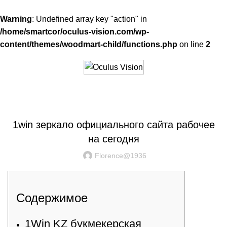
Warning
: Undefined array key "action" in
/home/smartcor/oculus-vision.com/wp-
content/themes/woodmart-child/functions.php
on line
2
UNCATEGORIZED
1win зеркало официального сайта рабочее
на сегодня
Florence@1936
Содержимое
1Win KZ букмекерская