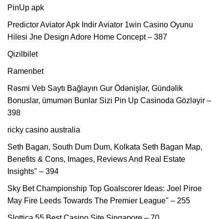
PinUp apk
Predictor Aviator Apk Indir Aviator 1win Casino Oyunu
Hilesi Jne Design Adore Home Concept – 387
Qizilbilet
Ramenbet
Rəsmi Veb Saytı Bağlayın️ Gur Ödənişlər, Gündəlik
Bonuslar, ümumən Bunlar Sizi Pin Up Casinoda Gözləyir –
398
ricky casino australia
Seth Bagan, South Dum Dum, Kolkata Seth Bagan Map,
Benefits & Cons, Images, Reviews And Real Estate
Insights" – 394
Sky Bet Championship Top Goalscorer Ideas: Joel Piroe
May Fire Leeds Towards The Premier League" – 255
Slottica 55 Best Casino Site Singapore – 70