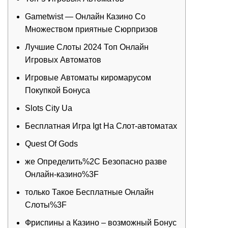
Gametwist — Онлайн Казино Со
Множеством приятные Сюрпризов
Лучшие Слоты 2024 Топ Онлайн
Игровых Автоматов
Игровые Автоматы киромарусом
Покупкой Бонуса
Slots City Ua
Бесплатная Игра Igt На Слот-автоматах
Quest Of Gods
же Определить%2C Безопасно разве
Онлайн-казино%3F
только Такое Бесплатные Онлайн
Слоты%3F
Фриспины а Казино – возможный Бонус