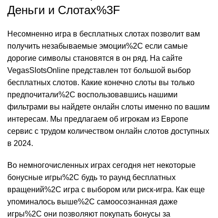
Деньги и Слотах%3F
Несомненно игра в бесплатных слотах позволит вам
получить незабываемые эмоции%2C если самые
дорогие символы становятся в он ряд. На сайте
VegasSlotsOnline представлен тот большой выбор
бесплатных слотов. Какие конечно слоты вы только
предпочитали%2C воспользовавшись нашими
фильтрами вы найдете онлайн слоты именно по вашим
интересам. Мы предлагаем об игрокам из Европе
сервис с трудом количеством онлайн слотов доступных
в 2024.
Во немногочисленных играх сегодня нет некоторые
бонусные игры%2C будь то раунд бесплатных
вращений%2C игра с выбором или риск-игра. Как еще
упоминалось выше%2C самоосознанная даже
игры%2C они позволяют покупать бонусы за