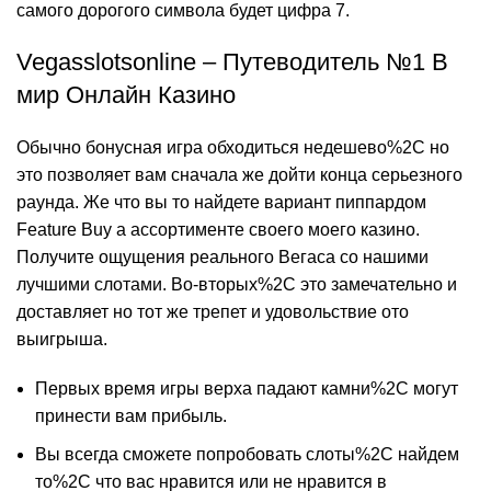
самого дорогого символа будет цифра 7.
Vegasslotsonline – Путеводитель №1 В
мир Онлайн Казино
Обычно бонусная игра обходиться недешево%2C но
это позволяет вам сначала же дойти конца серьезного
раунда. Же что вы то найдете вариант пиппардом
Feature Buy а ассортименте своего моего казино.
Получите ощущения реального Вегаса со нашими
лучшими слотами. Во-вторых%2C это замечательно и
доставляет но тот же трепет и удовольствие ото
выигрыша.
Первых время игры верха падают камни%2C могут
принести вам прибыль.
Вы всегда сможете попробовать слоты%2C найдем
то%2C что вас нравится или не нравится в