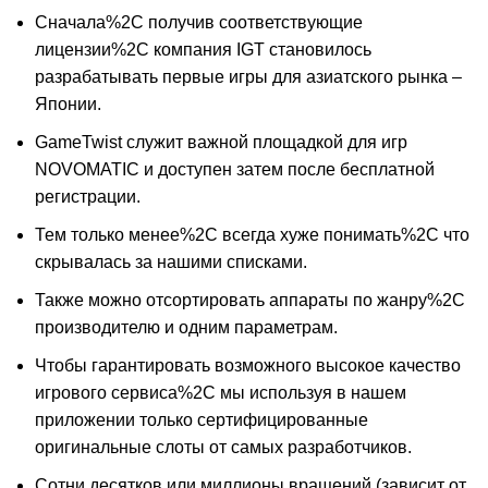
Сначала%2C получив соответствующие
лицензии%2C компания IGT становилось
разрабатывать первые игры для азиатского рынка –
Японии.
GameTwist служит важной площадкой для игр
NOVOMATIC и доступен затем после бесплатной
регистрации.
Тем только менее%2C всегда хуже понимать%2C что
скрывалась за нашими списками.
Также можно отсортировать аппараты по жанру%2C
производителю и одним параметрам.
Чтобы гарантировать возможного высокое качество
игрового сервиса%2C мы используя в нашем
приложении только сертифицированные
оригинальные слоты от самых разработчиков.
Сотни десятков или миллионы вращений (зависит от