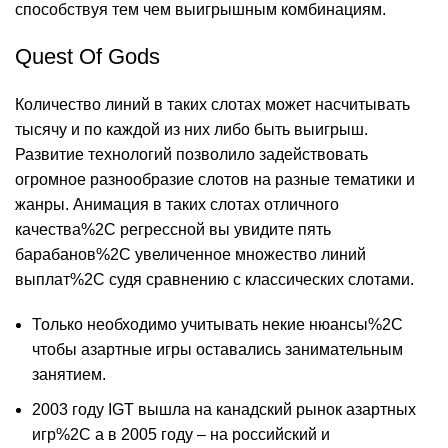
способствуя тем чем выигрышным комбинациям.
Quest Of Gods
Количество линий в таких слотах может насчитывать
тысячу и по каждой из них либо быть выигрыш.
Развитие технологий позволило задействовать
огромное разнообразие слотов на разные тематики и
жанры. Анимация в таких слотах отличного
качества%2C регрессной вы увидите пять
барабанов%2C увеличенное множество линий
выплат%2C судя сравнению с классических слотами.
Только необходимо учитывать некие нюансы%2C
чтобы азартные игры оставались занимательным
занятием.
2003 году IGT вышла на канадский рынок азартных
игр%2C а в 2005 году – на российский и