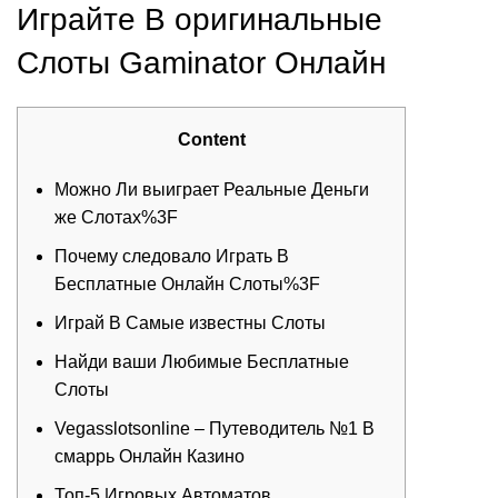
Играйте В оригинальные
Слоты Gaminator Онлайн
Content
Можно Ли выиграет Реальные Деньги
же Слотах%3F
Почему следовало Играть В
Бесплатные Онлайн Слоты%3F
Играй В Самые известны Слоты
Найди ваши Любимые Бесплатные
Слоты
Vegasslotsonline – Путеводитель №1 В
смаррь Онлайн Казино
Топ-5 Игровых Автоматов