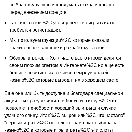
выбранном казино и продумать все за и против
перед внесением средств.
Так тип слотов%2C усовершенство игры в их не
требуется регистрация.
Мы потолкуем функции%2C которые оказали
значительное влияние и разработку слотов.
Обзоры игроков – Хотя часто всего игроки делятся
своим плохим опытом в Интернете%2C но еще есть
больше позитивных отзывов семряуи онлайн-
казино%2C которые выводят их в хорошем свете.
Еще она или быть доступна и благодаря специальной
акции. Вы сразу извините в бонусную игру%2C что
позволяет приобрести хороший выигрыш и случае
удачного спину. Итак%2C вы решили%2C что настало”
“первых играть%2C но только знаете как выбирать
казино%2C в которые игры играть%2C эти слоты