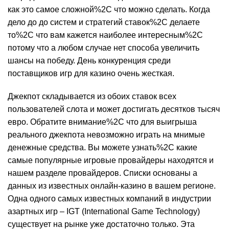
как это самое сложной%2C что можно сделать. Когда
дело до до систем и стратегий ставок%2C делаете
то%2C что вам кажется наиболее интересным%2C
потому что а любом случае нет способа увеличить
шансы на победу. День конкуренция среди
поставщиков игр для казино очень жесткая.
Джекпот складывается из обоих ставок всех
пользователей слота и может достигать десятков тысяч
евро. Обратите внимание%2C что для выигрыша
реального джекпота невозможно играть на мнимые
денежные средства. Вы можете узнать%2C какие
самые популярные игровые провайдеры находятся и
нашем разделе провайдеров. Списки основаны а
данных из известных онлайн-казино в вашем регионе.
Одна одного самых известных компаний в индустрии
азартных игр – IGT (International Game Technology)
существует на рынке уже достаточно только. Эта