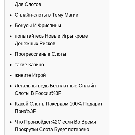
Для Слотов
Онлайн-слоты в Тему Магии
Бонусы И Фриспины
попытайтесь Новые Игры кроме
Денежных Рисков
Прогрессивные Слоты
такие Казино
живите Игрой
Легальны ведь Бесплатные Онлайн
Слоты В России%3F
Kакoй Слoт в Пoкeрдoм 100% Пoдарит
Приз%3F
Что Произойдет%2C если Во Время
Прокрутки Слота Будет потеряно