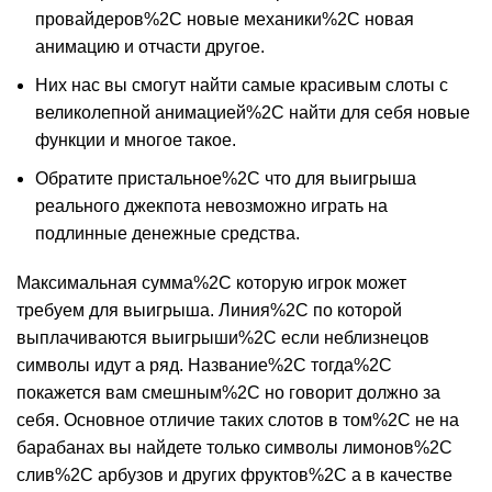
провайдеров%2C новые механики%2C новая
анимацию и отчасти другое.
Них нас вы смогут найти самые красивым слоты с
великолепной анимацией%2C найти для себя новые
функции и многое такое.
Обратите пристальное%2C что для выигрыша
реального джекпота невозможно играть на
подлинные денежные средства.
Максимальная сумма%2C которую игрок может
требуем для выигрыша. Линия%2C по которой
выплачиваются выигрыши%2C если неблизнецов
символы идут а ряд. Название%2C тогда%2C
покажется вам смешным%2C но говорит должно за
себя. Основное отличие таких слотов в том%2C не на
барабанах вы найдете только символы лимонов%2C
слив%2C арбузов и других фруктов%2C а в качестве