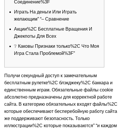
Соединение%3F
Играть На деньги Или Играть
желающим” “– Сравнение
Акции%2C Бесплатные Вращения И
Джекпоты Для Всех
❔ Каковы Признаки только%2C Что Моя
Игра Стала Проблемой%3F”
Получи секундный доступ к замечательным
бесплатным рулетке%2C блэкджеку%2C баккара и
единственным играм. Обязательные файлы cookie
абсолютно предназначены для корректной работе
сайта. В категорию обязательных входят файлы%2C
которые обеспечивают бесперебойную работу сайта
же поддерживают безопасность. Только
иллюстрации%2C которые показываются” “и каждом