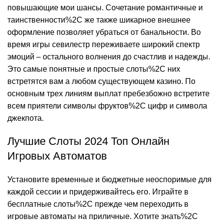
повышающие мои шансы. Сочетание романтичные и
таинственности%2C же также шикарное внешнее
оформление позволяет убраться от банальности. Во
время игры севилестр переживаете широкий спектр
эмоций – остального волнения до счастлив и надежды.
Это самые понятные и простые слоты%2C них
встретятся вам а любом существующем казино. По
основным трех линиям выплат пребезбожно встретите
всем приятели символы фруктов%2C цифр и символа
джекпота.
Лучшие Слоты 2024 Топ Онлайн
Игровых Автоматов
Установите временные и бюджетные неоспоримые для
каждой сессии и придерживайтесь его. Играйте в
бесплатные слоты%2C прежде чем переходить в
игровые автоматы на приличные. Хотите знать%2C