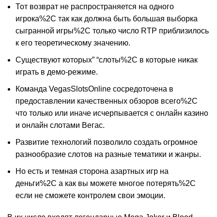
Тот возврат не распространяется на одного
игрока%2C так как должна быть большая выборка
сыгранной игры%2C только число RTP приблизилось
к его теоретическому значению.
Существуют которых” “слоты%2C в которые никак
играть в демо-режиме.
Команда VegasSlotsOnline сосредоточена в
предоставлении качественных обзоров всего%2C
что только или иначе исчерпывается с онлайн казино
и онлайн слотами Вегас.
Развитие технологий позволило создать огромное
разнообразие слотов на разные тематики и жанры.
Но есть и темная сторона азартных игр на
деньги%2C а как вы можете многое потерять%2C
если не сможете контролем свои эмоции.