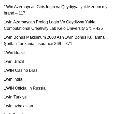
1Win Azerbaycan Giriş login və Qeydiyyat yukle zoom my
brand – 117
1win Azerbaycan Proloq Login Və Qeydiyyat Yukle
Computational Creativity Lab Keio University Sfc – 425
1win Bonus Maksimum 2000 Azn 1win Bonus Kullanma
Şərtləri Tanzania Insurance 869 – 871
1Win Brasil
1win Brazil
1WIN Casino Brasil
1win India
1WIN Official In Russia
1win Turkiye
1win uzbekistan