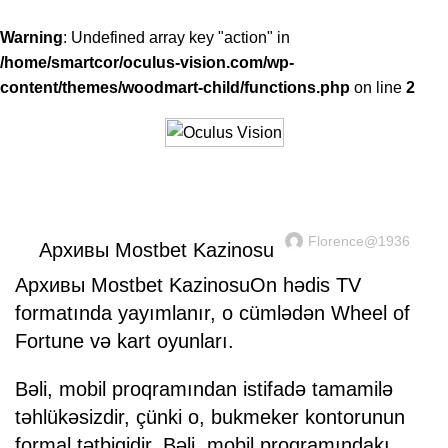
Warning
: Undefined array key "action" in
/home/smartcor/oculus-vision.com/wp-
content/themes/woodmart-child/functions.php
on line
2
MOSTBET CASINO AZ
Florence@1936
Архивы Mostbet Kazinosu
Архивы Mostbet Kazinosu
On hədis TV
formatında yayımlanır, o cümlədən Wheel of
Fortune və kart oyunları.
Bəli, mobil proqramından istifadə tamamilə
təhlükəsizdir, çünki o, bukmeker kontorunun
formal tətbiqidir. Bəli, mobil proqramındakı