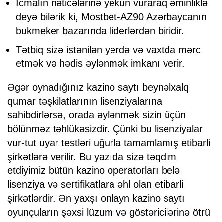
İcmalın nəticələrinə yekun vuraraq əminliklə
deyə bilərik ki, Mostbet-AZ90 Azərbaycanın
bukmeker bazarında liderlərdən biridir.
Tətbiq sizə istənilən yerdə və vaxtda mərc
etmək və hədis əylənmək imkanı verir.
Əgər oynadığınız kazino saytı beynəlxalq
qumar təşkilatlarının lisenziyalarına
sahibdirlərsə, orada əylənmək sizin üçün
bölünməz təhlükəsizdir. Çünki bu lisenziyalar
vur-tut uyar testləri uğurla tamamlamış etibarli
şirkətlərə verilir. Bu yazıda sizə təqdim
etdiyimiz bütün kazino operatorları belə
lisenziya və sertifikatlara əhl olan etibarli
şirkətlərdir. Ən yaxşı onlayn kazino saytı
oyunçuların şəxsi lüzum və göstəricilərinə ötrü