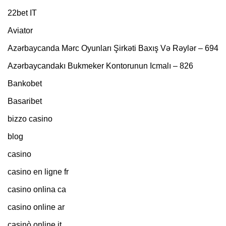
22bet IT
Aviator
Azərbaycanda Mərc Oyunları Şirkəti Baxış Və Rəylər – 694
Azərbaycandakı Bukmeker Kontorunun Icmalı – 826
Bankobet
Basaribet
bizzo casino
blog
casino
casino en ligne fr
casino onlina ca
casino online ar
casinò online it