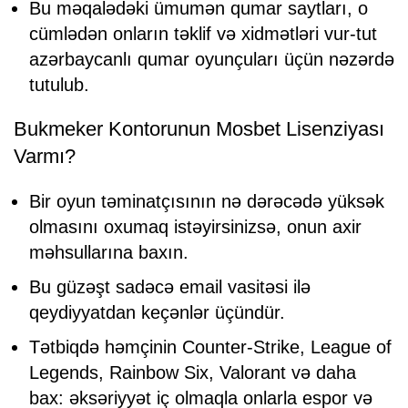
Bu məqalədəki ümumən qumar saytları, o
cümlədən onların təklif və xidmətləri vur-tut
azərbaycanlı qumar oyunçuları üçün nəzərdə
tutulub.
Bukmeker Kontorunun Mosbet Lisenziyası
Varmı?
Bir oyun təminatçısının nə dərəcədə yüksək
olmasını oxumaq istəyirsinizsə, onun axir
məhsullarına baxın.
Bu güzəşt sadəcə email vasitəsi ilə
qeydiyyatdan keçənlər üçündür.
Tətbiqdə həmçinin Counter-Strike, League of
Legends, Rainbow Six, Valorant və daha
bax: əksəriyyət iç olmaqla onlarla espor və