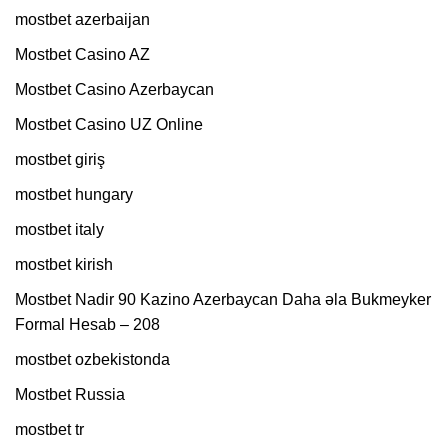
mostbet azerbaijan
Mostbet Casino AZ
Mostbet Casino Azerbaycan
Mostbet Casino UZ Online
mostbet giriş
mostbet hungary
mostbet italy
mostbet kirish
Mostbet Nadir 90 Kazino Azerbaycan Daha əla Bukmeyker
Formal Hesab – 208
mostbet ozbekistonda
Mostbet Russia
mostbet tr