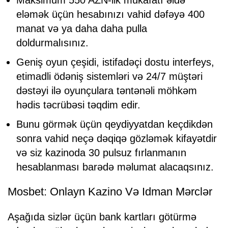
Maksimum 550 AZN-lik mükafatı əldə
eləmək üçün hesabınızı vahid dəfəyə 400
manat və ya daha daha pulla
doldurmalısınız.
Geniş oyun çeşidi, istifadəçi dostu interfeys,
etimadli ödəniş sistemləri və 24/7 müştəri
dəstəyi ilə oyunçulara təntənəli möhkəm
hədis təcrübəsi təqdim edir.
Bunu görmək üçün qeydiyyatdan keçdikdən
sonra vahid neçə dəqiqə gözləmək kifayətdir
və siz kazinoda 30 pulsuz fırlanmanın
hesablanması barədə məlumat alacaqsınız.
Mosbet: Onlayn Kazino Və Idman Mərclər
Aşağıda sizlər üçün bank kartları götürmə