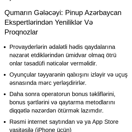
Qumarın Gələcəyi: Pinup Azərbaycan
Ekspertlərindən Yeniliklər Və
Proqnozlar
Provayderlərin ədalətli hədis qaydalarına
nəzarət etdiklərindən ümidvar olmaq ötrü
onlar təsadüfi nəticələr verməlidir.
Oyunçular təyyarənin qalxışını izləyir və uçuş
əsnasında mərc yerləşdirirlər.
Daha sonra operatorun bonus təkliflərini,
bonus şərtlərini və qaytarma metodlarını
diqqətlə nəzərdən ötürmək lazımdır.
Rəsmi internet saytından və ya App Store
vasitəsilə (iPhone üçün)