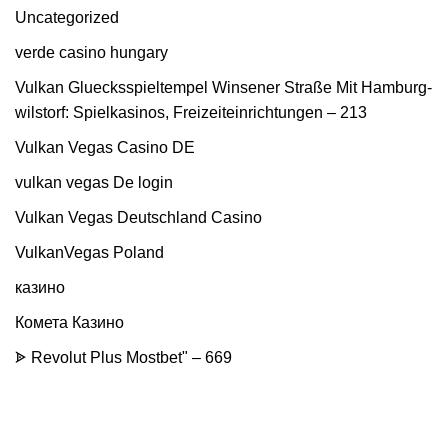
Uncategorized
verde casino hungary
Vulkan Gluecksspieltempel Winsener Straße Mit Hamburg-
wilstorf: Spielkasinos, Freizeiteinrichtungen – 213
Vulkan Vegas Casino DE
vulkan vegas De login
Vulkan Vegas Deutschland Casino
VulkanVegas Poland
казино
Комета Казино
ᗎ Revolut Plus Mostbet" – 669