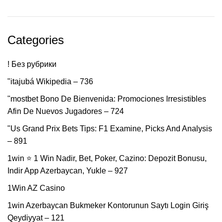
Categories
! Без рубрики
"itajubá Wikipedia – 736
"mostbet Bono De Bienvenida: Promociones Irresistibles
Afin De Nuevos Jugadores – 724
"Us Grand Prix Bets Tips: F1 Examine, Picks And Analysis
– 891
1win ⭐ 1 Win Nadir, Bet, Poker, Cazino: Depozit Bonusu,
Indir App Azerbaycan, Yukle – 927
1Win AZ Casino
1win Azerbaycan Bukmeker Kontorunun Saytı Login Giriş
Qeydiyyat – 121