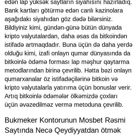
edən lap yüksək saytların siyahısını hazırladıq.
Bank kartları götürmə edən canlı kazinolara
aşağıdakı siyahıdan göz dədə bilərsiniz.
Bildiyiniz kimi, gündən-günə bütün dünyada
kripto valyutalardan, daha əsas da bitkoindən
istifadə artmaqdadır. Buna üçün də daha yerdə
olduğu kimi, izafi onlayn qumar dünyasında da
bitkoinlə ödəmə forması lap məşhur qaytarma
metodlarından birinə çevrilib. Hətta bəzi onlayn
qumarxanalar öz istifadəçilərinə bitkoin və
kripto valyutalarla yatırıma üçün bonuslar verir.
Artıq bitkoinlə ödəmələr ölkəmizdə çoxları
üçün əvəzedilməz vermə metoduna çevrilib.
Bukmeker Kontorunun Mosbet Rəsmi
Saytında Necə Qeydiyyatdan ötmək