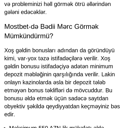
və probleminizi həll görmək ötrü əllərindən
gələni edəcəklər.
Mostbet-də Bədii Mərc Görmək
Mümkündürmü?
Xoş gəldin bonusları adından da göründüyü
kimi, var-yox təzə istifadəçilərə verilir. Xoş
gəldin bonusu istifadəçiyə adətən minimum
depozit məbləğinin qarşılığında verilir. Lakin
onlayn kazinolarda əsla bir depozit tələb
etməyən bonus təklifləri də mövcuddur. Bu
bonusu əldə etmək üçün sadəcə saytdan
obyektiv şəkildə qeydiyyatdan keçməyiniz bəs
edir.