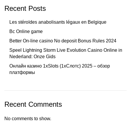
Recent Posts
Les stéroïdes anabolisants légaux en Belgique
Bc Online game
Better On-line casino No deposit Bonus Rules 2024
Speel Lightning Storm Live Evolution Casino Online in
Nederland: Onze Gids
Онлайн казино 1xSlots (1хСлотс) 2025 – обзор
платформы
Recent Comments
No comments to show.