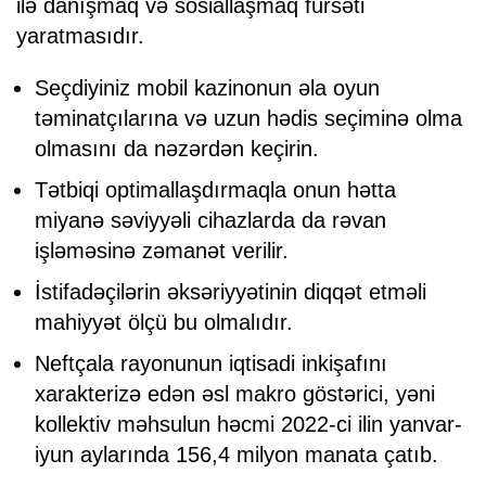
ilə danışmaq və sosiallaşmaq fürsəti
yaratmasıdır.
Seçdiyiniz mobil kazinonun əla oyun
təminatçılarına və uzun hədis seçiminə olma
olmasını da nəzərdən keçirin.
Tətbiqi optimallaşdırmaqla onun hətta
miyanə səviyyəli cihazlarda da rəvan
işləməsinə zəmanət verilir.
İstifadəçilərin əksəriyyətinin diqqət etməli
mahiyyət ölçü bu olmalıdır.
Neftçala rayonunun iqtisadi inkişafını
xarakterizə edən əsl makro göstərici, yəni
kollektiv məhsulun həcmi 2022-ci ilin yanvar-
iyun aylarında 156,4 milyon manata çatıb.