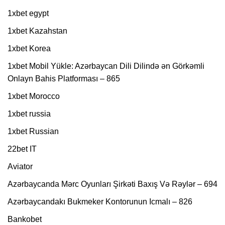
1xbet egypt
1xbet Kazahstan
1xbet Korea
1xbet Mobil Yükle: Azərbaycan Dili Dilində ən Görkəmli
Onlayn Bahis Platforması – 865
1xbet Morocco
1xbet russia
1xbet Russian
22bet IT
Aviator
Azərbaycanda Mərc Oyunları Şirkəti Baxış Və Rəylər – 694
Azərbaycandakı Bukmeker Kontorunun Icmalı – 826
Bankobet