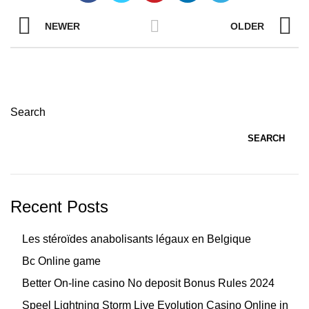
NEWER
OLDER
Search
SEARCH
Recent Posts
Les stéroïdes anabolisants légaux en Belgique
Bc Online game
Better On-line casino No deposit Bonus Rules 2024
Speel Lightning Storm Live Evolution Casino Online in