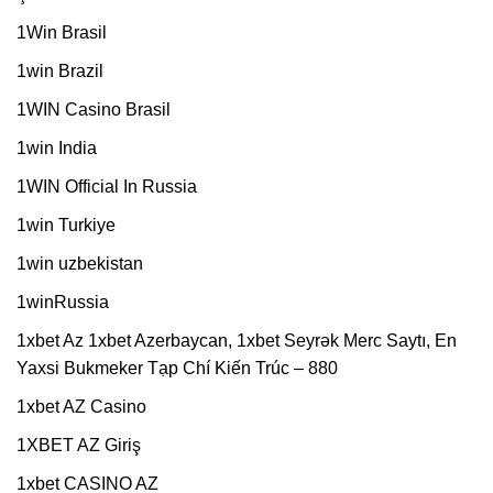
1Win Brasil
1win Brazil
1WIN Casino Brasil
1win India
1WIN Official In Russia
1win Turkiye
1win uzbekistan
1winRussia
1xbet Az 1xbet Azerbaycan, 1xbet Seyrək Merc Saytı, En
Yaxsi Bukmeker Tạp Chí Kiến Trúc – 880
1xbet AZ Casino
1XBET AZ Giriş
1xbet CASINO AZ