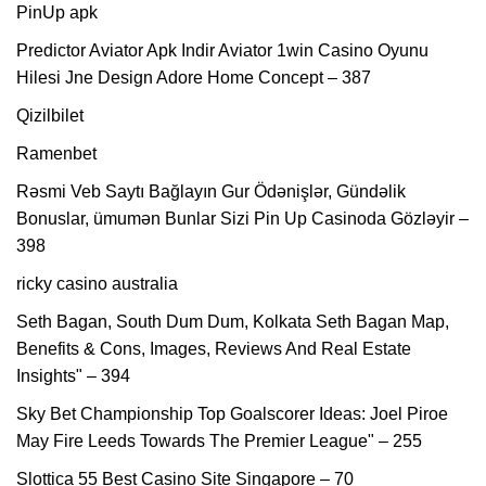
PinUp apk
Predictor Aviator Apk Indir Aviator 1win Casino Oyunu
Hilesi Jne Design Adore Home Concept – 387
Qizilbilet
Ramenbet
Rəsmi Veb Saytı Bağlayın️ Gur Ödənişlər, Gündəlik
Bonuslar, ümumən Bunlar Sizi Pin Up Casinoda Gözləyir –
398
ricky casino australia
Seth Bagan, South Dum Dum, Kolkata Seth Bagan Map,
Benefits & Cons, Images, Reviews And Real Estate
Insights" – 394
Sky Bet Championship Top Goalscorer Ideas: Joel Piroe
May Fire Leeds Towards The Premier League" – 255
Slottica 55 Best Casino Site Singapore – 70