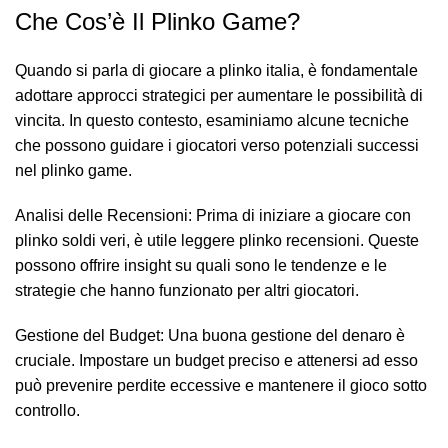
Che Cos’è Il Plinko Game?
Quando si parla di giocare a plinko italia, è fondamentale
adottare approcci strategici per aumentare le possibilità di
vincita. In questo contesto, esaminiamo alcune tecniche
che possono guidare i giocatori verso potenziali successi
nel plinko game.
Analisi delle Recensioni: Prima di iniziare a giocare con
plinko soldi veri, è utile leggere plinko recensioni. Queste
possono offrire insight su quali sono le tendenze e le
strategie che hanno funzionato per altri giocatori.
Gestione del Budget: Una buona gestione del denaro è
cruciale. Impostare un budget preciso e attenersi ad esso
può prevenire perdite eccessive e mantenere il gioco sotto
controllo.