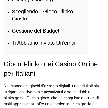
Scegliendo il Gioco Plinko
Giusto
Gestione del Budget
Ti Abbiamo Inviato Un’email
Gioco Plinko nei Casinò Online
per Italiani
Nel mondo dei giochi d’azzardo digitali, uno dei titoli più
intriganti e visivamente accattivanti è senza dubbio il
plinko
game. Questo gioco, che ha conquistato i cuori di
molti appassionati, offre un’esperienza unica grazie alla