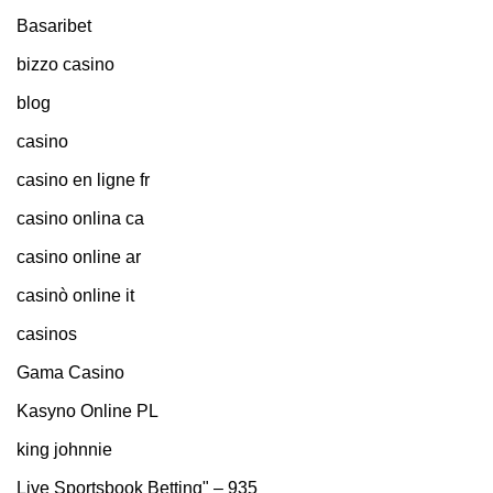
Basaribet
bizzo casino
blog
casino
casino en ligne fr
casino onlina ca
casino online ar
casinò online it
casinos
Gama Casino
Kasyno Online PL
king johnnie
Live Sportsbook Betting" – 935