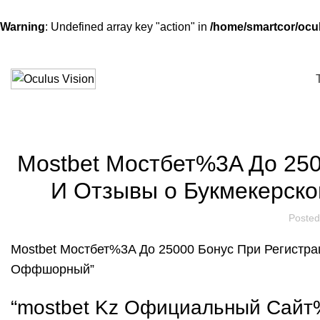
Warning
: Undefined array key "action" in
/home/smartcor/ocu
Mostbet Мостбет%3A До 250
И Отзывы о Букмекерск
Poste
Mostbet Мостбет%3A До 25000 Бонус При Регистра
Оффшорный”
“mostbet Kz Официальный Сайт