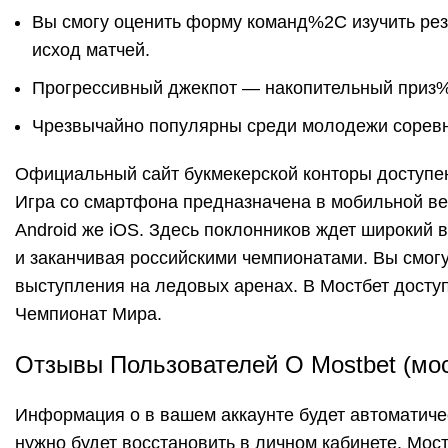
Вы смогу оценить форму команд%2C изучить ре
исход матчей.
Прогрессивный джекпот — накопительный приз%2
Чрезвычайно популярны среди молодежи соревн
Официальный сайт букмекерской конторы доступен
Игра со смартфона предназначена в мобильной ве
Android же iOS. Здесь поклонников ждет широкий
и заканчивая российскими чемпионатами. Вы смогу
выступления на ледовых аренах. В Мостбет дос
Чемпионат Мира.
Отзывы Пользователей О Mostbet (мос
Информация о в вашем аккаунте будет автоматиче
нужно будет восстановить в личном кабинете. Мос