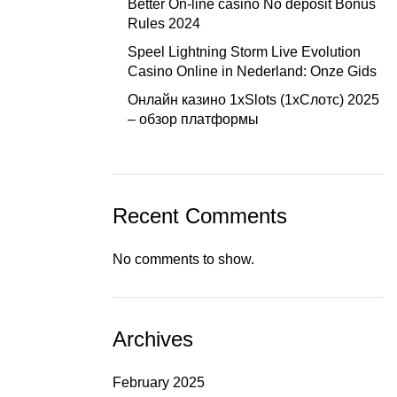
Better On-line casino No deposit Bonus
Rules 2024
Speel Lightning Storm Live Evolution
Casino Online in Nederland: Onze Gids
Онлайн казино 1xSlots (1хСлотс) 2025
– обзор платформы
Recent Comments
No comments to show.
Archives
February 2025