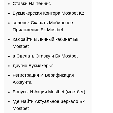
Ставки На Теннис
Букмекерская Контора Mostbet Kz
соленск Скачать Мобильное
Приложение Бк Mostbet
Как зайти В Личный кабинет Бк
Mostbet
а Сделать Ставку и Бк Mostbet
Другие Букмекеры”
Регистрация И Верификация
Аккаунта
Бонусы И Акции Mostbet (мостбет)
где Найти Актуальное Зеркало Бк
Mostbet