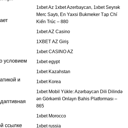
1xbet Az 1xbet Azerbaycan, 1xbet Seyrək
Merc Saytı, En Yaxsi Bukmeker Tạp Chí
ает
Kiến Trúc – 880
1xbet AZ Casino
1XBET AZ Giriş
1xbet CASINO AZ
о условием
1xbet egypt
1xbet Kazahstan
атикой и
1xbet Korea
1xbet Mobil Yükle: Azərbaycan Dili Dilində
ən Görkəmli Onlayn Bahis Platforması –
адаптивная
865
1xbet Morocco
ой ссылке
1xbet russia