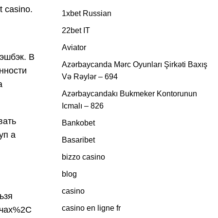
t casino
.
1xbet Russian
22bet IT
Aviator
эшбэк. В
Azərbaycanda Mərc Oyunları Şirkəti Baxış
нности
Və Rəylər – 694
а
Azərbaycandakı Bukmeker Kontorunun
Icmalı – 826
вать
Bankobet
уп а
Basaribet
bizzo casino
blog
casino
ьзя
casino en ligne fr
атчах%2C