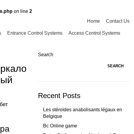
ns.php
on line
2
Home
Contact Us
s
Entrance Control Systems
Access Control Systems
Search
еркало
SEARCH
ный
Recent Posts
бет
Les stéroïdes anabolisants légaux en
Belgique
Bc Online game
ора