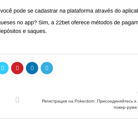
ocê pode se cadastrar na plataforma através do aplicat
tugueses no app? Sim, a 22bet oferece métodos de paga
depósitos e saques.
Регистрация на Pokerdom: Присоединяйтесь к
покер-руме