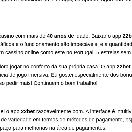
 casino com mais de
40 anos
de idade. Baixar o app
22b
gráficos e o funcionamento são impecáveis, e a quantida
um cassino online como este no Portugal. 5 estrelas sem
ora jogar no conforto da sua própria casa. O app
22bet
ncia de jogo imersiva. Eu gostei especialmente dos bón
o pedir mais! Continuem o bom trabalho!
hei o app
22bet
razoavelmente bom. A interface é intuitiv
s de variedade em termos de métodos de pagamento, es
espaço para melhorias na área de pagamentos.