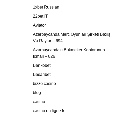
1xbet Russian
22bet IT
Aviator
Azərbaycanda Mərc Oyunları Şirkəti Baxış
Və Rəylər – 694
Azərbaycandakı Bukmeker Kontorunun
Icmalı – 826
Bankobet
Basaribet
bizzo casino
blog
casino
casino en ligne fr