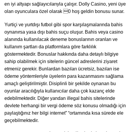
en iyi altyapı sağlayıcılarıyla çalışır. Dolly Casino, yeni üye
olan oyunculara özel olarak 0 hoş geldin bonusu sunar.
Yurtiçi ve yurtdışı futbol gibi spor karşılaşmalarında bahis
oynanırsa yasa dışı bahis suçu oluşur. Bahis veya casino
alanında kullanılacak deneme bonuslarının oranları ve
kullanım şartları da platformlara göre farklılık
göstermektedir. Bonuslar hakkında daha detaylı bilgiye
sahip olabilmek için sitelerin güncel adreslerini ziyaret
etmeniz gerekir. Bunlardan bazıları ücretsiz, bazıları ise
ödeme yöntemleriyle üyelerin para kazanmasını sağlama
amaçlı geliştirilmiştir. Disiplinli bir şekilde oynanan bu
oyunlar aracılığıyla kullanıcılar daha çok kazanç elde
edebilmektedir. Diğer yandan illegal bahis sitelerinde
devlete herhangi bir vergi ödeme söz konusu olmadığı için
paylaştığınız her bilgi internet” “ortamında kısa sürede ele
geçebilmektedir.