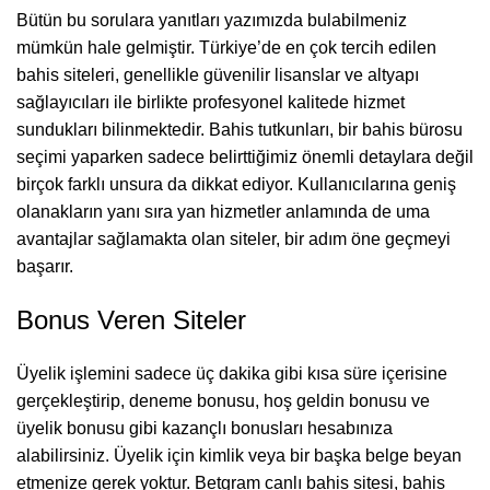
Bütün bu sorulara yanıtları yazımızda bulabilmeniz
mümkün hale gelmiştir. Türkiye’de en çok tercih edilen
bahis siteleri, genellikle güvenilir lisanslar ve altyapı
sağlayıcıları ile birlikte profesyonel kalitede hizmet
sundukları bilinmektedir. Bahis tutkunları, bir bahis bürosu
seçimi yaparken sadece belirttiğimiz önemli detaylara değil
birçok farklı unsura da dikkat ediyor. Kullanıcılarına geniş
olanakların yanı sıra yan hizmetler anlamında de uma
avantajlar sağlamakta olan siteler, bir adım öne geçmeyi
başarır.
Bonus Veren Siteler
Üyelik işlemini sadece üç dakika gibi kısa süre içerisine
gerçekleştirip, deneme bonusu, hoş geldin bonusu ve
üyelik bonusu gibi kazançlı bonusları hesabınıza
alabilirsiniz. Üyelik için kimlik veya bir başka belge beyan
etmenize gerek yoktur. Betgram canlı bahis sitesi, bahis