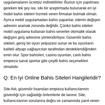
uygulamalarını ücretsiz indirebilirler. Bunun için yapılması
gereken tek şey ise, sıkı bir araştırmada bulunarak en iyi
mobil bahis siteleri hizmeti veren firmaları bulmak olmalı.
Ayrıca mobil uygulamadan bahis yapanlar, sitenin değişen
adresini aramak zorunda değildir. Çünkü bahis siteleri
mobil uygulama kullanan bahis severler otomatik olarak
değişen giriş adresine yönlendiriliyor. Güvenilir bahis
siteleri, geniş bir oyun yelpazesi sunar ve bu oyunların
kaliteli altyapı sağlayıcıları tarafından desteklendiğinden
emin olur. Spor bahisleri, casino oyunları, canlı bahis
empieza sanal sporlar gibi çeşitli bahis seçenekleri
olmalıdır.
Q: En Iyi Online Bahis Siteleri Hangileridir?
Site Adı, güvenilir lisansları empieza kullanıcılarının
güvenliği için sağladığı önlemlerle de tanınır. Site,
kullanıcılarının sorularına doğru ve zamanında yanıt veren