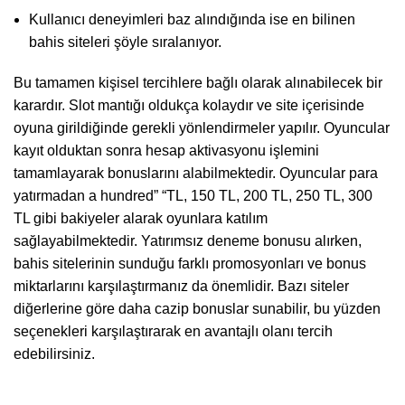
Kullanıcı deneyimleri baz alındığında ise en bilinen
bahis siteleri şöyle sıralanıyor.
Bu tamamen kişisel tercihlere bağlı olarak alınabilecek bir
karardır. Slot mantığı oldukça kolaydır ve site içerisinde
oyuna girildiğinde gerekli yönlendirmeler yapılır. Oyuncular
kayıt olduktan sonra hesap aktivasyonu işlemini
tamamlayarak bonuslarını alabilmektedir. Oyuncular para
yatırmadan a hundred” “TL, 150 TL, 200 TL, 250 TL, 300
TL gibi bakiyeler alarak oyunlara katılım
sağlayabilmektedir. Yatırımsız deneme bonusu alırken,
bahis sitelerinin sunduğu farklı promosyonları ve bonus
miktarlarını karşılaştırmanız da önemlidir. Bazı siteler
diğerlerine göre daha cazip bonuslar sunabilir, bu yüzden
seçenekleri karşılaştırarak en avantajlı olanı tercih
edebilirsiniz.