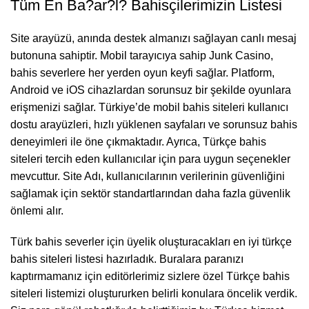
Tüm En Ba?ar?l? Bahisçilerimizin Listesi
Site arayüzü, anında destek almanızı sağlayan canlı mesaj
butonuna sahiptir. Mobil tarayıcıya sahip Junk Casino,
bahis severlere her yerden oyun keyfi sağlar. Platform,
Android ve iOS cihazlardan sorunsuz bir şekilde oyunlara
erişmenizi sağlar. Türkiye’de mobil bahis siteleri kullanıcı
dostu arayüzleri, hızlı yüklenen sayfaları ve sorunsuz bahis
deneyimleri ile öne çıkmaktadır. Ayrıca, Türkçe bahis
siteleri tercih eden kullanıcılar için para uygun seçenekler
mevcuttur. Site Adı, kullanıcılarının verilerinin güvenliğini
sağlamak için sektör standartlarından daha fazla güvenlik
önlemi alır.
Türk bahis severler için üyelik oluşturacakları en iyi türkçe
bahis siteleri listesi hazırladık. Buralara paranızı
kaptırmamanız için editörlerimiz sizlere özel Türkçe bahis
siteleri listemizi oluştururken belirli konulara öncelik verdik.