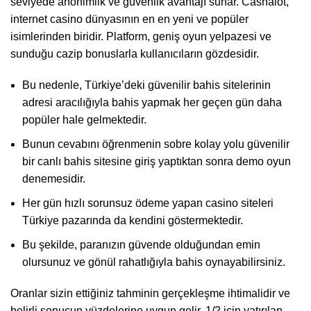
seviyede anonimlik ve güvenlik avantajı sunar. Cashalot,
internet casino dünyasının en en yeni ve popüler
isimlerinden biridir. Platform, geniş oyun yelpazesi ve
sunduğu cazip bonuslarla kullanıcıların gözdesidir.
Bu nedenle, Türkiye’deki güvenilir bahis sitelerinin
adresi aracılığıyla bahis yapmak her geçen gün daha
popüler hale gelmektedir.
Bunun cevabını öğrenmenin sobre kolay yolu güvenilir
bir canlı bahis sitesine giriş yaptıktan sonra demo oyun
denemesidir.
Her gün hızlı sorunsuz ödeme yapan casino siteleri
Türkiye pazarında da kendini göstermektedir.
Bu şekilde, paranızın güvende olduğundan emin
olursunuz ve gönül rahatlığıyla bahis oynayabilirsiniz.
Oranlar sizin ettiğiniz tahminin gerçekleşme ihtimalidir ve
belirli sonucun yüzdelerine uygun gelir. 1/2 için yatırılan