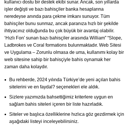
kullanıcı dostu bir destek ekibi sunar. Ancak, son yıllarda
işler değişti ve bazı bahisçiler banka hesaplarına
neredeyse anında para çekme imkanı sunuyor. Tüm
bahisçiler bunu sunmaz, ancak paranıza hızlı bir şekilde
ihtiyacınız olduğunda bu çok büyük bir avantaj olabilir.
‘Hızlı Fon’ sunan bazı bahisçiler arasında William” “Slope,
Ladbrokes ve Coral formations bulunmaktadır. Web Sitesi
ve Uygulama – Zorunlu olmasa de uma, kullanımı kolay bir
web sitesine sahip bir bahisçiyle bahis oynamak her
zaman daha kolaydır.
Bu rehberde, 2024 yılında Türkiye’de yeni açılan bahis
sitelerini ve en faydal? seçenekleri ele aldık.
Sizlere yazımızda bahsettiğimiz kriterlere uygun en
sağlam bahis siteleri içeren bir liste hazırladık.
Siteler ve başlıca özelliklerine hızlıca göz gezdirmek için
aşağıdaki listeyi inceleyebilirsiniz.