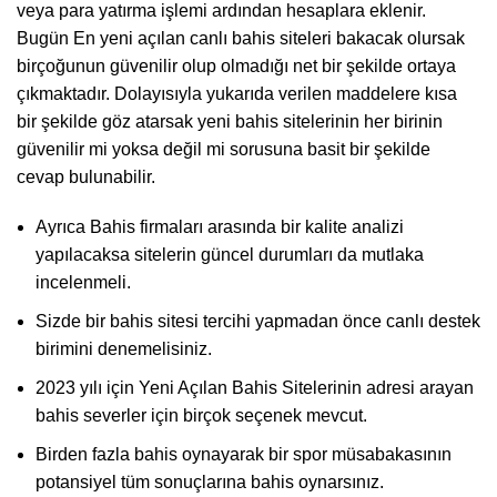
veya para yatırma işlemi ardından hesaplara eklenir.
Bugün En yeni açılan canlı bahis siteleri bakacak olursak
birçoğunun güvenilir olup olmadığı net bir şekilde ortaya
çıkmaktadır. Dolayısıyla yukarıda verilen maddelere kısa
bir şekilde göz atarsak yeni bahis sitelerinin her birinin
güvenilir mi yoksa değil mi sorusuna basit bir şekilde
cevap bulunabilir.
Ayrıca Bahis firmaları arasında bir kalite analizi
yapılacaksa sitelerin güncel durumları da mutlaka
incelenmeli.
Sizde bir bahis sitesi tercihi yapmadan önce canlı destek
birimini denemelisiniz.
2023 yılı için Yeni Açılan Bahis Sitelerinin adresi arayan
bahis severler için birçok seçenek mevcut.
Birden fazla bahis oynayarak bir spor müsabakasının
potansiyel tüm sonuçlarına bahis oynarsınız.