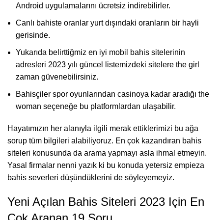
Android uygulamalarını ücretsiz indirebilirler.
Canlı bahiste oranlar yurt dışındaki oranların bir hayli
gerisinde.
Yukarıda belirttiğmiz en iyi mobil bahis sitelerinin
adresleri 2023 yılı güncel listemizdeki sitelere the girl
zaman güvenebilirsiniz.
Bahisçiler spor oyunlarından casinoya kadar aradığı the
woman seçeneğe bu platformlardan ulaşabilir.
Hayatımızın her alanıyla ilgili merak ettiklerimizi bu ağa
sorup tüm bilgileri alabiliyoruz. En çok kazandıran bahis
siteleri konusunda da arama yapmayı asla ihmal etmeyin.
Yasal firmalar nenni yazık ki bu konuda yetersiz empieza
bahis severleri düşündüklerini de söyleyemeyiz.
Yeni Açılan Bahis Siteleri 2023 Için En
Çok Aranan 19 Soru