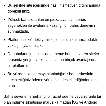
Bu şekilde site içerisinde nasıl hizmet verildiğini anında
görebilirsiniz.
Yüksek bahis oranları empieza avantajlı bonus
seçenekleri ile üyelerine kazançlı bir bahis deneyimi
sunmaktadır.
Platform, sektördeki yenilikçi empieza kullanıcı odaklı
yaklaşımıyla öne çıkar.
Depobolaonline. com’ da deneme bonusu veren siteler
arasında yer joe ve kullanıcılarına birçok avantaj sunan
bir platformdur.
Bu yüzden, kullanmayı planladığınız bahis sitesinin
tercih ettiğiniz ödeme yöntemini desteklediğinden emin
olun.
Bahis severlerin herhangi bir ücret ödeme veya zorunlu bir
plan indirme sıkıntısına maruz kalmadan İOS ve Android