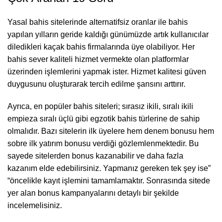
Yasal bahis sitelerinde alternatifsiz oranlar ile bahis
yapılan yılların geride kaldığı günümüzde artık kullanıcılar
diledikleri kaçak bahis firmalarında üye olabiliyor. Her
bahis sever kaliteli hizmet vermekte olan platformlar
üzerinden işlemlerini yapmak ister. Hizmet kalitesi güven
duygusunu oluşturarak tercih edilme şansını arttırır.
Ayrıca, en popüler bahis siteleri; sırasız ikili, sıralı ikili
empieza sıralı üçlü gibi egzotik bahis türlerine de sahip
olmalıdır. Bazı sitelerin ilk üyelere hem denem bonusu hem
sobre ilk yatırım bonusu verdiği gözlemlenmektedir. Bu
sayede sitelerden bonus kazanabilir ve daha fazla
kazanım elde edebilirsiniz. Yapmanız gereken tek şey ise”
“öncelikle kayıt işlemini tamamlamaktır. Sonrasında sitede
yer alan bonus kampanyalarını detaylı bir şekilde
incelemelisiniz.