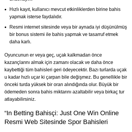
Hızlı kayıt, kullanıcı mevcut etkinliklerden birine bahis
yapmak isterse faydalıdır.
Resmi internet sitesinde veya bir aynada iyi düşünülmüş
bir bonus sistemi ile bahis yapmak ve tasarruf etmek
daha karlı.
Oyuncunun er veya geç, uçak kalkmadan önce
kazançlarını almak için zamanı olacak ve daha önce
kaybettiği tüm bahisleri geri ödeyecektir. Bazı turlarda uçak
u kadar hızlı uçar ki çarpan bile değişmez. Bu genellikle bir
önceki turda yüksek bir oran alındığında olur. Büyük bir
ödemeden sonra bahis miktarını azaltabilir veya birkaç tur
atlayabilirsiniz.
“In Betting Bahisçi: Just One Win Online
Resmi Web Sitesinde Spor Bahisleri