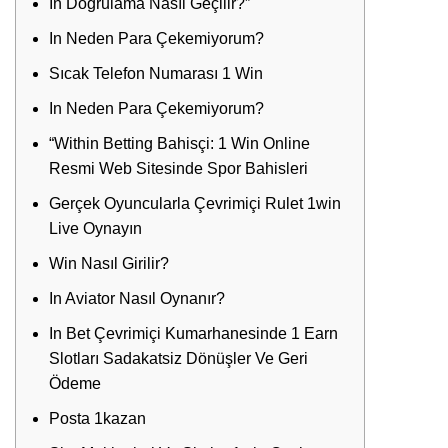
In Doğrulama Nasıl Geçilir?”
In Neden Para Çekemiyorum?
Sıcak Telefon Numarası 1 Win
In Neden Para Çekemiyorum?
“Within Betting Bahisçi: 1 Win Online
Resmi Web Sitesinde Spor Bahisleri
Gerçek Oyuncularla Çevrimiçi Rulet 1win
Live Oynayın
Win Nasıl Girilir?
In Aviator Nasıl Oynanır?
In Bet Çevrimiçi Kumarhanesinde 1 Earn
Slotları Sadakatsiz Dönüşler Ve Geri
Ödeme
Posta 1kazan