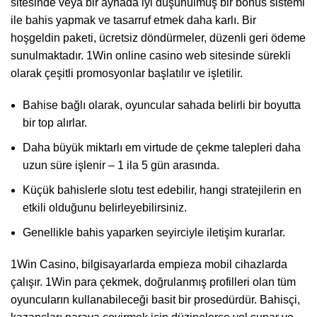
sitesinde veya bir aynada iyi düşünülmüş bir bonus sistemi
ile bahis yapmak ve tasarruf etmek daha karlı. Bir
hoşgeldin paketi, ücretsiz döndürmeler, düzenli geri ödeme
sunulmaktadır. 1Win online casino web sitesinde sürekli
olarak çeşitli promosyonlar başlatılır ve işletilir.
Bahise bağlı olarak, oyuncular sahada belirli bir boyutta
bir top alırlar.
Daha büyük miktarlı em virtude de çekme talepleri daha
uzun süre işlenir – 1 ila 5 gün arasında.
Küçük bahislerle slotu test edebilir, hangi stratejilerin en
etkili olduğunu belirleyebilirsiniz.
Genellikle bahis yaparken seyirciyle iletişim kurarlar.
1Win Casino, bilgisayarlarda empieza mobil cihazlarda
çalışır. 1Win para çekmek, doğrulanmış profilleri olan tüm
oyuncuların kullanabileceği basit bir prosedürdür. Bahisçi,