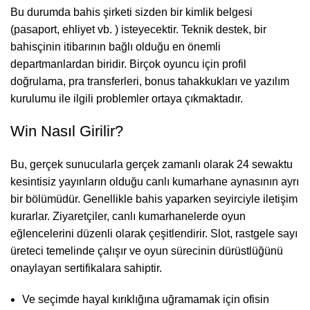
Bu durumda bahis şirketi sizden bir kimlik belgesi
(pasaport, ehliyet vb. ) isteyecektir. Teknik destek, bir
bahisçinin itibarının bağlı olduğu en önemli
departmanlardan biridir. Birçok oyuncu için profil
doğrulama, pra transferleri, bonus tahakkukları ve yazılım
kurulumu ile ilgili problemler ortaya çıkmaktadır.
Win Nasıl Girilir?
Bu, gerçek sunucularla gerçek zamanlı olarak 24 sewaktu
kesintisiz yayınların olduğu canlı kumarhane aynasının ayrı
bir bölümüdür. Genellikle bahis yaparken seyirciyle iletişim
kurarlar. Ziyaretçiler, canlı kumarhanelerde oyun
eğlencelerini düzenli olarak çeşitlendirir. Slot, rastgele sayı
üreteci temelinde çalışır ve oyun sürecinin dürüstlüğünü
onaylayan sertifikalara sahiptir.
Ve seçimde hayal kırıklığına uğramamak için ofisin