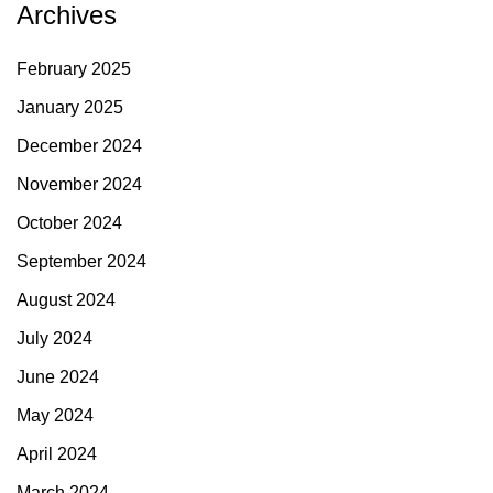
Archives
February 2025
January 2025
December 2024
November 2024
October 2024
September 2024
August 2024
July 2024
June 2024
May 2024
April 2024
March 2024