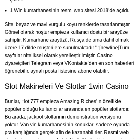
1 Win kumarhanesinin resmi web sitesi 2018’de açıldı.
Site, beyaz ve mavi vurgulu koyu renklerde tasarlanmıştır.
Görsel olarak hoştur empieza kullanıcı dostu bir arayüze
sahiptir. Kumarhane arayüzü, Rusça de uma dahil olmak
üzere 17 dilde müşterilere sunulmaktadır.” “[newline]Tüm
sayfalar niteliksel olarak yerelleştirilmiştir. Casino
ziyaretçileri Telegram veya VKontakte’den en son haberleri
öğrenebilir, aynalı posta listesine abone olabilir.
Slot Makineleri Ve Slotlar 1win Casino
Bunlar, Hot 777 empieza Amazing Riches’in özellikle
popüler olduğu kullanıcılar arasında en popüler slotlardır.
Bu arada, jackpot slotlarının demonstration versiyonu
yoktur. Van vin kumarhanesinin konukları sadece oyunda
pra karşılığında gerçek afin de kazanabilirler. Resmi web