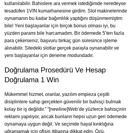
kullanılabilir. Bahislere ara vermek istediğimde neredeyse
tesadüfen 1VIN kumarhanesine girdim. Slot makinelerinde
oynamanın bu kadar bağımlılık yaptığını düşünmemiştim
bile! Yeni başlayanlar için birçok bonus olması iyi, bu
yüzden paramı bile harcamadım. Bir ödemede 5’ten fazla
para çekerseniz, başvuru birkaç gün süresince işleme
alınabilir. Sitedeki slotlar gerçek parayla oynanabilir ve
yeni başlayanlar için deneme modundadır.
Doğrulama Prosedürü Ve Hesap
Doğrulama 1 Win
Mükemmel hizmet, oranlar, yazılım empieza çeşitli
disiplinlere sahip gerçekten güvenilir bir bahisçi bulmak
kolay bir iş değildir.” “[newline]Web’de yüzlerce bahisçinin
reklamı yapılıyor, ancak bunların hepsi uzun geri ödemede
oynamaya uygun değil. Ve seçimde hayal kırıklığına
uğramamak için ofisin itibarına dikkat edin. Özü,