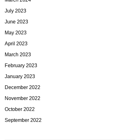
July 2023
June 2023
May 2023
April 2023
March 2023
February 2023
January 2023
December 2022
November 2022
October 2022
September 2022