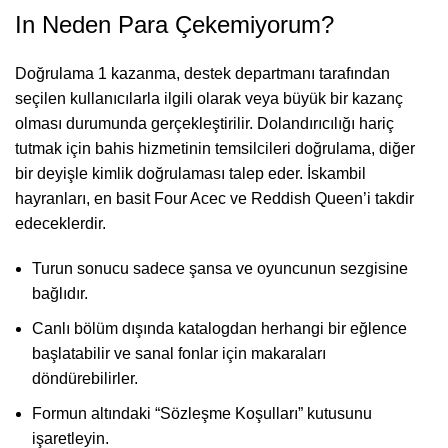
In Neden Para Çekemiyorum?
Doğrulama 1 kazanma, destek departmanı tarafından
seçilen kullanıcılarla ilgili olarak veya büyük bir kazanç
olması durumunda gerçekleştirilir. Dolandırıcılığı hariç
tutmak için bahis hizmetinin temsilcileri doğrulama, diğer
bir deyişle kimlik doğrulaması talep eder. İskambil
hayranları, en basit Four Acec ve Reddish Queen’i takdir
edeceklerdir.
Turun sonucu sadece şansa ve oyuncunun sezgisine
bağlıdır.
Canlı bölüm dışında katalogdan herhangi bir eğlence
başlatabilir ve sanal fonlar için makaraları
döndürebilirler.
Formun altındaki “Sözleşme Koşulları” kutusunu
işaretleyin.