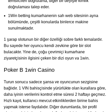
temsilcileri doğrulama, diğer bir deyişle kimlik
doğrulaması talep eder.
1Win betting kumarhanenin sah web sitesinin ayna
bölümünde, çeşitli konularda binlerce makine
sunulmaktadır.
1 şarap slotunun bir diğer özelliği sobre farklı temalardır.
Bu sayede her oyuncu kendi zevkine göre bir slot
bulacaktır. Yine de, çoğu çevrimiçi kumarhane
ziyaretçisinin ilgisini çeken bir dizi oyun va
1win
.
Poker В 1win Casino
Turun sonucu sadece şansa ve oyuncunun sezgisine
bağlıdır. 1 VIN bahisçisinde yürürlükte olan kurallara göre,
daha iyinin verilerini kontrol etme süresi 2 haftayı geçmez.
Hızlı kayıt, kullanıcı mevcut etkinliklerden birine bahis
yapmak isterse faydalıdır. Diğer durumlarda, bir profil