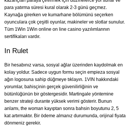
kazançları paraya çevirmek için düzinelerce yol sunar ve
para yatırma süresi kural olarak 2-3 günü geçmez.
Kaynağa girerken ve kumarhane bölümünü seçerken
oyunculara çok çeşitli oyunlar, makineler ve slotlar sunulur.
Tüm 1Win 1Win online on line casino yazılımlarının
sertifikaları vardır.
In Rulet
Bir hesabınız varsa, sosyal ağlar üzerinden kaydolmak en
kolay yoldur. Sadece uygun formu seçin empieza sosyal
ağın logosuna sahip düğmeye tıklayın. 1VIN hakkındaki
yorumlar, bahisçinin gerçek güvenilirliğinin ve
bütünlüğünün bir göstergesidir. Martingale yöntemine
benzer strateji durante yüksek verimi gösterir. Bunun
anlamı, the woman kayıptan sonra bahsin boyutunu 2, 5
kat artırmaktır. Bir ödeme almanız durumunda, orijinal fiyata
dönmeniz gerekir.