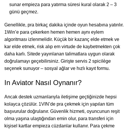
sunar empieza para yatırma süresi kural olarak 2 – 3
günü geçmez.
Genellikle, pra birkaç dakika içinde oyun hesabına yatırılır.
1Win’e para çekerken hemen hemen aynı eylem
algoritması izlenmelidir. Küçük bir kazanç elde etmek ve
kar elde etmek, risk alıp em virtude de kaybetmekten çok
daha karlı. Sitede yayınlanan talimatlara uygun olarak
doğrulamayı geçebilirsiniz. Girişte servis 2 spicilège
seçenek sunuyor – sosyal ağlar ve hızlı kayıt formu.
In Aviator Nasıl Oynanır?
Ancak destek uzmanlarıyla iletişime geçtiğinizde hepsi
kolayca çözülür. 1VIN’de pra çekmek için yapılan tüm
başvurular doğrulanır. Güvenlik hizmeti, oyuncunun reşit
olma yaşına ulaştığından emin olur, para transferi için
kişisel kartlar empieza cüzdanlar kullanır. Para çekme