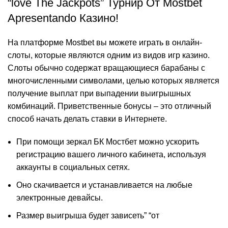
“love The Jackpots” Турнир От Mostbet
Apresentando Казино!
На платформе Mostbet вы можете играть в онлайн-
слоты, которые являются одним из видов игр казино.
Слоты обычно содержат вращающиеся барабаны с
многочисленными символами, целью которых является
получение выплат при выпадении выигрышных
комбинаций. Приветственные бонусы – это отличный
способ начать делать ставки в Интернете.
При помощи зеркал БК Мостбет можно ускорить
регистрацию вашего личного кабинета, используя
аккаунты в социальных сетях.
Оно скачивается и устанавливается на любые
электронные девайсы.
Размер выигрыша будет зависеть” “от