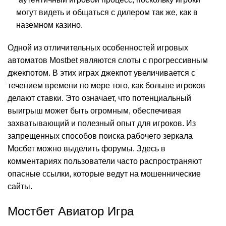
могут видеть и общаться с дилером так же, как в
наземном казино.
Одной из отличительных особенностей игровых
автоматов Mostbet являются слоты с прогрессивным
джекпотом. В этих играх джекпот увеличивается с
течением времени по мере того, как больше игроков
делают ставки. Это означает, что потенциальный
выигрыш может быть огромным, обеспечивая
захватывающий и полезный опыт для игроков. Из
запрещенных способов поиска рабочего зеркала
Мосбет можно выделить форумы. Здесь в
комментариях пользователи часто распространяют
опасные ссылки, которые ведут на мошеннические
сайты.
Мостбет Авиатор Игра