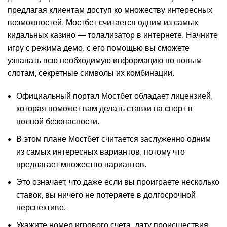
предлагая клиентам доступ ко множеству интересных
возможностей. Мостбет считается одним из самых
кидальных казино — толализатор в интернете. Начните
игру с режима демо, с его помощью вы сможете
узнавать всю необходимую информацию по новым
слотам, секретные символы их комбинации.
Официальный портал Мостбет обладает лицензией,
которая поможет вам делать ставки на спорт в
полной безопасности.
В этом плане Мостбет считается заслуженно одним
из самых интересных вариантов, потому что
предлагает множество вариантов.
Это означает, что даже если вы проиграете несколько
ставок, вы ничего не потеряете в долгосрочной
перспективе.
Укажите номер игрового счета, дату происшествия,