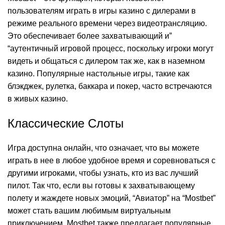
пользователям играть в игры казино с дилерами в
режиме реального времени через видеотрансляцию.
Это обеспечивает более захватывающий и”
“аутентичный игровой процесс, поскольку игроки могут
видеть и общаться с дилером так же, как в наземном
казино. Популярные настольные игры, такие как
блэкджек, рулетка, баккара и покер, часто встречаются
в живых казино.
Классические Слоты
Игра доступна онлайн, что означает, что вы можете
играть в нее в любое удобное время и соревноваться с
другими игроками, чтобы узнать, кто из вас лучший
пилот. Так что, если вы готовы к захватывающему
полету и жаждете новых эмоций, “Авиатор” на “Mostbet”
может стать вашим любимым виртуальным
приключением. Mostbet также предлагает популярные