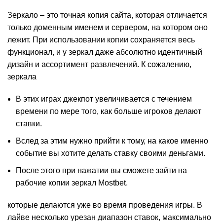
Зеркало – это точная копия сайта, которая отличается
только доменным именем и сервером, на котором оно
лежит. При использовании копии сохраняется весь
функционал, и у зеркал даже абсолютно идентичный
дизайн и ассортимент развлечений. К сожалению,
зеркала
В этих играх джекпот увеличивается с течением
времени по мере того, как больше игроков делают
ставки.
Вслед за этим нужно прийти к тому, на какое именно
событие вы хотите делать ставку своими деньгами.
После этого при нажатии вы сможете зайти на
рабочие копии зеркал Mostbet.
которые делаются уже во время проведения игры. В
лайве несколько урезан диапазон ставок, максимально