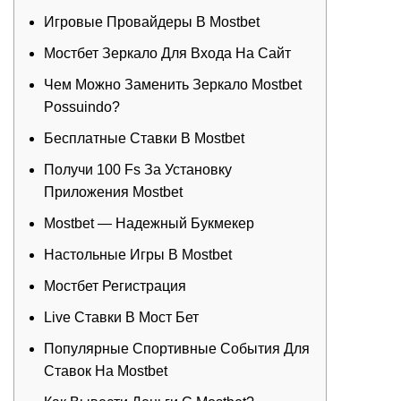
Игровые Провайдеры В Mostbet
Мостбет Зеркало Для Входа На Сайт
Чем Можно Заменить Зеркало Mostbet
Possuindo?
Бесплатные Ставки В Mostbet
Получи 100 Fs За Установку
Приложения Mostbet
Mostbet — Надежный Букмекер
Настольные Игры В Mostbet
Мостбет Регистрация
Live Ставки В Мост Бет
Популярные Спортивные События Для
Ставок На Mostbet