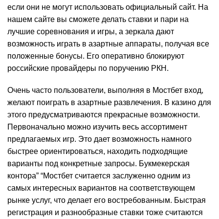
если они не могут использовать официальный сайт. На
нашем сайте вы сможете делать ставки и пари на
лучшие соревнования и игры, а зеркала дают
возможность играть в азартные аппараты, получая все
положенные бонусы. Его оперативно блокируют
российские провайдеры по поручению РКН.
Очень часто пользователи, выполняя в Мостбет вход,
желают поиграть в азартные развлечения. В казино для
этого предусматриваются прекрасные возможности.
Первоначально можно изучить весь ассортимент
предлагаемых игр. Это дает возможность намного
быстрее ориентироваться, находить подходящие
варианты под конкретные запросы. Букмекерская
контора” “Мостбет считается заслуженно одним из
самых интересных вариантов на соответствующем
рынке услуг, что делает его востребованным. Быстрая
регистрация и разнообразные ставки тоже считаются