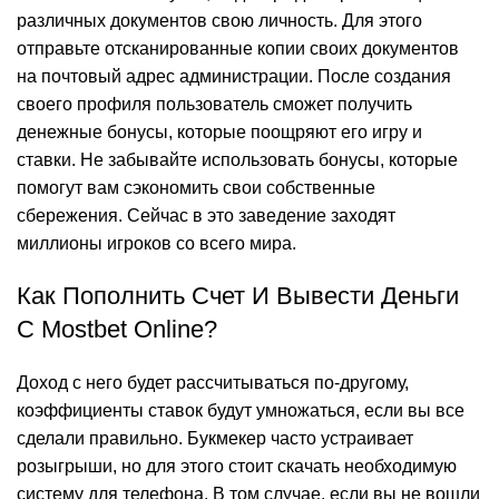
различных документов свою личность. Для этого
отправьте отсканированные копии своих документов
на почтовый адрес администрации. После создания
своего профиля пользователь сможет получить
денежные бонусы, которые поощряют его игру и
ставки. Не забывайте использовать бонусы, которые
помогут вам сэкономить свои собственные
сбережения. Сейчас в это заведение заходят
миллионы игроков со всего мира.
Как Пополнить Счет И Вывести Деньги
С Mostbet Online?
Доход с него будет рассчитываться по-другому,
коэффициенты ставок будут умножаться, если вы все
сделали правильно. Букмекер часто устраивает
розыгрыши, но для этого стоит скачать необходимую
систему для телефона. В том случае, если вы не вошли