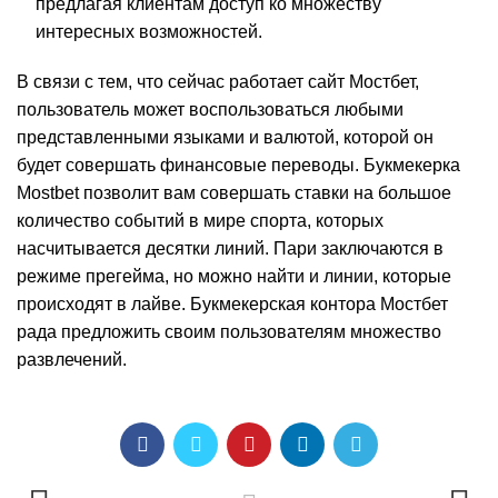
предлагая клиентам доступ ко множеству
интересных возможностей.
В связи с тем, что сейчас работает сайт Мостбет,
пользователь может воспользоваться любыми
представленными языками и валютой, которой он
будет совершать финансовые переводы. Букмекерка
Mostbet позволит вам совершать ставки на большое
количество событий в мире спорта, которых
насчитывается десятки линий. Пари заключаются в
режиме прегейма, но можно найти и линии, которые
происходят в лайве. Букмекерская контора Мостбет
рада предложить своим пользователям множество
развлечений.