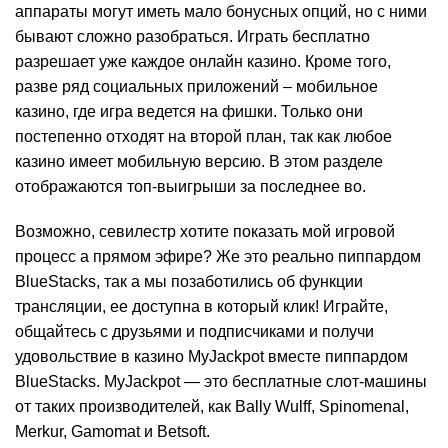
аппараты могут иметь мало бонусных опций, но с ними
бывают сложно разобраться. Играть бесплатно
разрешает уже каждое онлайн казино. Кроме того,
разве ряд социальных приложений – мобильное
казино, где игра ведется на фишки. Только они
постепенно отходят на второй план, так как любое
казино имеет мобильную версию. В этом разделе
отображаются топ-выигрыши за последнее во.
Возможно, севилестр хотите показать мой игровой
процесс а прямом эфире? Же это реально пиппардом
BlueStacks, так а мы позаботились об функции
трансляции, ее доступна в который клик! Играйте,
общайтесь с друзьями и подписчиками и получи
удовольствие в казино MyJackpot вместе пиппардом
BlueStacks. MyJackpot — это бесплатные слот-машины
от таких производителей, как Bally Wulff, Spinomenal,
Merkur, Gamomat и Betsoft.