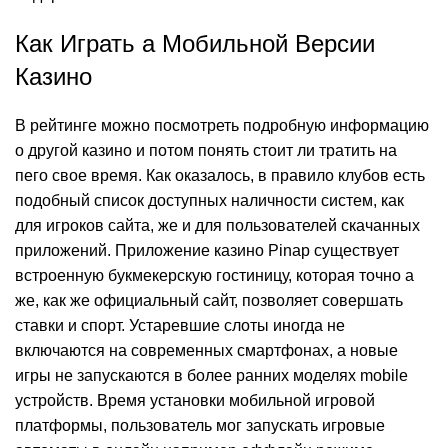
Как Играть а Мобильной Версии
Казино
В рейтинге можно посмотреть подробную информацию
о другой казино и потом понять стоит ли тратить на
пего свое время. Как оказалось, в правило клубов есть
подобный список доступных наличности систем, как
для игроков сайта, же и для пользователей скачанных
приложений. Приложение казино Pinap существует
встроенную букмекерскую гостиницу, которая точно а
же, как же официальный сайт, позволяет совершать
ставки и спорт. Устаревшие слоты иногда не
включаются на современных смартфонах, а новые
игры не запускаются в более ранних моделях mobile
устройств. Время установки мобильной игровой
платформы, пользователь мог запускать игровые