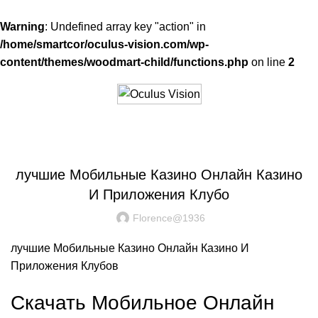
Warning
: Undefined array key "action" in
/home/smartcor/oculus-vision.com/wp-
content/themes/woodmart-child/functions.php
on line
2
UNCATEGORIZED
лучшие Мобильные Казино Онлайн Казино
И Приложения Клубо
Florence@1936
лучшие Мобильные Казино Онлайн Казино И
Приложения Клубов
Скачать Мобильное Онлайн