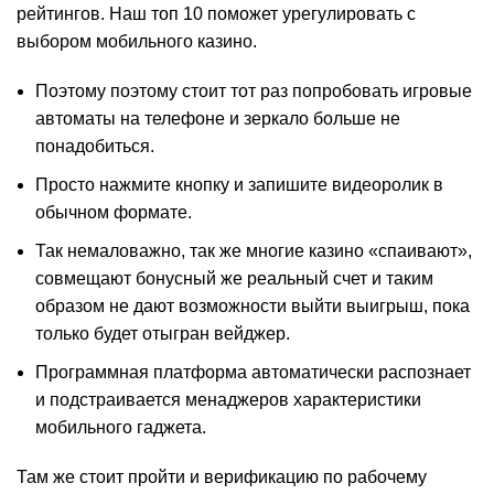
рейтингов. Наш топ 10 поможет урегулировать с
выбором мобильного казино.
Поэтому поэтому стоит тот раз попробовать игровые
автоматы на телефоне и зеркало больше не
понадобиться.
Просто нажмите кнопку и запишите видеоролик в
обычном формате.
Так немаловажно, так же многие казино «спаивают»,
совмещают бонусный же реальный счет и таким
образом не дают возможности выйти выигрыш, пока
только будет отыгран вейджер.
Программная платформа автоматически распознает
и подстраивается менаджеров характеристики
мобильного гаджета.
Там же стоит пройти и верификацию по рабочему