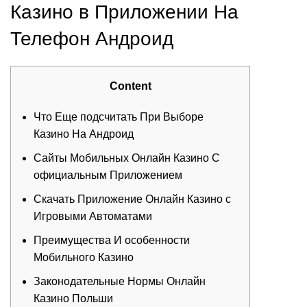
Казино в Приложении На
Телефон Андроид
Content
Что Еще подсчитать При Выборе
Казино На Андроид
Сайты Мобильных Онлайн Казино С
официальным Приложением
Скачать Приложение Онлайн Казино с
Игровыми Автоматами
Преимущества И особенности
Мобильного Казино
Законодательные Нормы Онлайн
Казино Польши