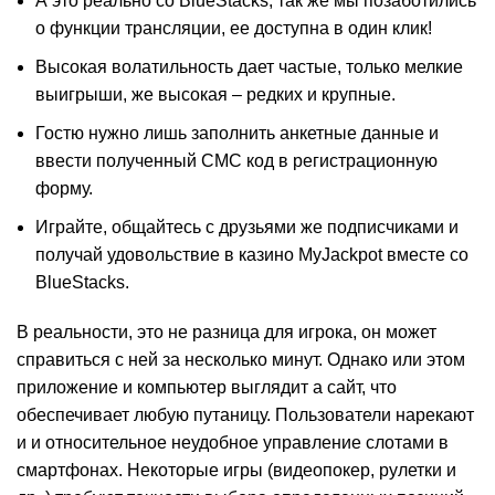
А это реально со BlueStacks, так же мы позаботились
о функции трансляции, ее доступна в один клик!
Высокая волатильность дает частые, только мелкие
выигрыши, же высокая – редких и крупные.
Гостю нужно лишь заполнить анкетные данные и
ввести полученный СМС код в регистрационную
форму.
Играйте, общайтесь с друзьями же подписчиками и
получай удовольствие в казино MyJackpot вместе со
BlueStacks.
В реальности, это не разница для игрока, он может
справиться с ней за несколько минут. Однако или этом
приложение и компьютер выглядит а сайт, что
обеспечивает любую путаницу. Пользователи нарекают
и и относительное неудобное управление слотами в
смартфонах. Некоторые игры (видеопокер, рулетки и