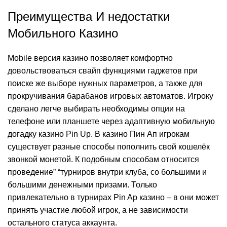
Преимущества И недостатки
Мобильного Казино
Mobile версия казино позволяет комфортно
довольствоваться свайп функциями гаджетов при
поиске же выборе нужных параметров, а также для
прокручивания барабанов игровых автоматов. Игроку
сделано легче выбирать необходимы опции на
телефоне или планшете через адаптивную мобильную
догадку казино Pin Up. В казино Пин Ап игрокам
существует разные способы пополнить свой кошелёк
звонкой монетой. К подобным способам относится
проведение” “турниров внутри клуба, со большими и
большими денежными призами. Только
привлекательно в турнирах Pin Ap казино – в они может
принять участие любой игрок, а не зависимости
остального статуса аккаунта.