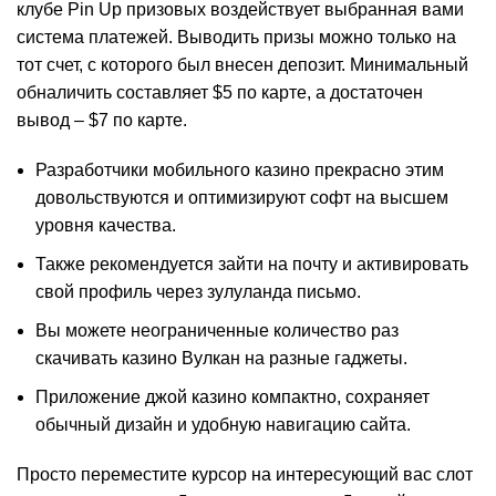
клубе Pin Up призовых воздействует выбранная вами
система платежей. Выводить призы можно только на
тот счет, с которого был внесен депозит. Минимальный
обналичить составляет $5 по карте, а достаточен
вывод – $7 по карте.
Разработчики мобильного казино прекрасно этим
довольствуются и оптимизируют софт на высшем
уровня качества.
Также рекомендуется зайти на почту и активировать
свой профиль через зулуланда письмо.
Вы можете неограниченные количество раз
скачивать казино Вулкан на разные гаджеты.
Приложение джой казино компактно, сохраняет
обычный дизайн и удобную навигацию сайта.
Просто переместите курсор на интересующий вас слот