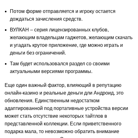
Потом форме отправляется и игроку остается
дождаться зачисления средств.
ВУЛКАН – серия лицензированных клубов,
желающим владельцам гаджетов, желающим скачать
и угадать крутое приложение, где можно играть и
деньги без ограничений.
Там будет использовался раздел со своими
актуальными версиями программы.
Еще один важный фактор, влияющий в репутацию
онлайн-казино и реальные деньги дли Андроид, это
обновления. Единственным недостатком
адаптированной под портативные устройства версии
может стать отсутствие некоторых тайтлов в
представленной коллекции. Если приветственного
подарка мала, то невозможно обратить внимание