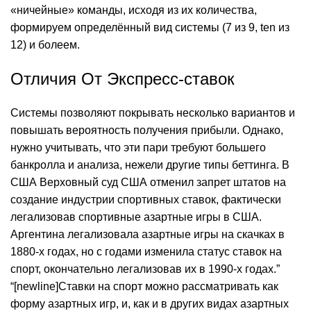
«ничейные» команды, исходя из их количества,
формируем определённый вид системы (7 из 9, ten из
12) и болеем.
Отличия От Экспресс-ставок
Системы позволяют покрывать несколько вариантов и
повышать вероятность получения прибыли. Однако,
нужно учитывать, что эти пари требуют большего
банкролла и анализа, нежели другие типы беттинга. В
США Верховный суд США отменил запрет штатов на
создание индустрии спортивных ставок, фактически
легализовав спортивные азартные игры в США.
Аргентина легализовала азартные игры на скачках в
1880-х годах, но с годами изменила статус ставок на
спорт, окончательно легализовав их в 1990-х годах.”
“[newline]Ставки на спорт можно рассматривать как
форму азартных игр, и, как и в других видах азартных