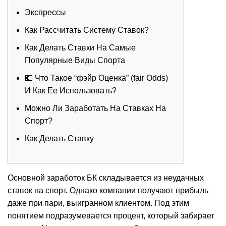
Экспрессы
Как Рассчитать Систему Ставок?
Как Делать Ставки На Самые
Популярные Виды Спорта
💶 Что Такое “фэйр Оценка” (fair Odds)
И Как Ее Использовать?
Можно Ли Заработать На Ставках На
Спорт?
Как Делать Ставку
Основной заработок БК складывается из неудачных
ставок на спорт. Однако компании получают прибыль
даже при пари, выигранном клиентом. Под этим
понятием подразумевается процент, который забирает