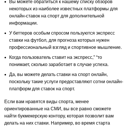
Вы можете обратиться к нашему списку обзоров
некоторых из наиболее известных платформы для
онлайн-ставок на спорт для дополнительной
информации.
У беттеров особым спросом пользуются экспресс
ставки на футбол, для прогноза которых нужен
профессиональный взгляд и спортивное мышление.
Когда пользователь ставит на экспресс,” “то
понимает, сколько заработает в случае успеха.
Да, вы можете делать ставки на спорт онлайн,
поскольку такие услуги предоставляют сотни онлайн-
платформ для ставок на спорт.
Если вам нравятся виды спорта, менее
ориентированные на СМИ, вы все равно сможете
найти букмекерскую контору, которая позволит вам
делать на них ставки. Например, во время старта