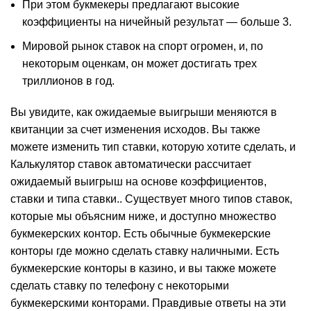
При этом букмекеры предлагают высокие
коэффициенты на ничейный результат — больше 3.
Мировой рынок ставок на спорт огромен, и, по
некоторым оценкам, он может достигать трех
триллионов в год.
Вы увидите, как ожидаемые выигрыши меняются в
квитанции за счет изменения исходов. Вы также
можете изменить тип ставки, которую хотите сделать, и
Калькулятор ставок автоматически рассчитает
ожидаемый выигрыш на основе коэффициентов,
ставки и типа ставки.. Существует много типов ставок,
которые мы объясним ниже, и доступно множество
букмекерских контор. Есть обычные букмекерские
конторы где можно сделать ставку наличными. Есть
букмекерские конторы в казино, и вы также можете
сделать ставку по телефону с некоторыми
букмекерскими конторами. Правдивые ответы на эти