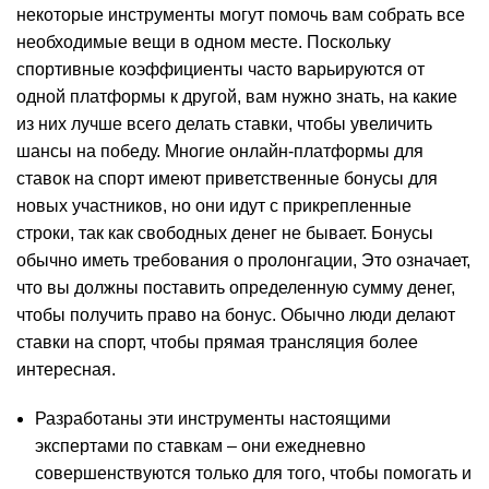
некоторые инструменты могут помочь вам собрать все
необходимые вещи в одном месте. Поскольку
спортивные коэффициенты часто варьируются от
одной платформы к другой, вам нужно знать, на какие
из них лучше всего делать ставки, чтобы увеличить
шансы на победу. Многие онлайн-платформы для
ставок на спорт имеют приветственные бонусы для
новых участников, но они идут с прикрепленные
строки, так как свободных денег не бывает. Бонусы
обычно иметь требования о пролонгации, Это означает,
что вы должны поставить определенную сумму денег,
чтобы получить право на бонус. Обычно люди делают
ставки на спорт, чтобы прямая трансляция более
интересная.
Разработаны эти инструменты настоящими
экспертами по ставкам – они ежедневно
совершенствуются только для того, чтобы помогать и