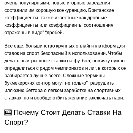
очень популярными, новые игорные заведения
составили им хорошую конкуренцию. Британские
коэффициенты, также известные как дробные
коэффициенты или коэффициенты соотношения,
отражены в виде” “дробей.
Все еще, большинство крупных онлайн-платформ для
ставок на спорт безопасный в использовании. Чтобы
делать выигрышные ставки на футбол, новичку нужно
определиться с рядом чемпионатов и лиг, в которых он
разбирается лучше всего. Сложные термины
букмекерских контор могут не только” “разрушить
иллюзию беттора о легком заработке на спортивных
ставках, но и вообще отбить желание заключать пари.
🎰 Почему Стоит Делать Ставки На
Спорт?