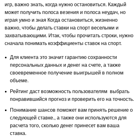
игр, важно знать, когда нужно остановиться. Каждый
может получить полоса везения и полоса неудач, но
играя умно и зная Когда остановиться, жизненно
важно, чтобы делать ставки на спорт веселыми и
захватывающими. Итак, чтобы прочитать строки, нужно
сначала понимать коэффициенты ставок на спорт.
Для клиента это значит гарантию сохранности
персональных данных и денег на счете, а также
своевременное получение выигрышей в полном
объеме.
Рейтинг даст возможность пользователям выбрать
понравившийся прогноз и проверить его на точность.
Понимание шансов поможет вам принять решение о
следующей ставке., а также они используются для
расчета того, сколько денег принесет вам ваша
ставка.