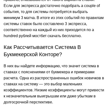
Если для экспресса достаточно подобрать a couple of
события, то для системы потребуется выбрать
минимум 3 матча. В итоге из этих событий по правилам
системы ставок было составлено 3 экспресса,
соответственно на каждый из них приходится по a
hundred рублей
мостбет скачать бесплатно
.
Как Рассчитывается Система В
Букмекерской Конторе?
В них вы найдете информацию, что значит система в
ставках с пояснениями от букмекера и примерами
расчета. Одна из распространенных ошибок новичков в
ставках на систему — это выбор маленьких
коэффициентов. Низкие коэффициенты могут привести
к незначительным выигрышам или даже убыткам в
долгосрочной перспективе.